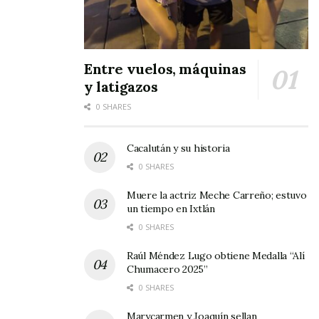
Entre vuelos, máquinas
y latigazos
0 SHARES
Cacalután y su historia
0 SHARES
Muere la actriz Meche Carreño; estuvo
un tiempo en Ixtlán
0 SHARES
Raúl Méndez Lugo obtiene Medalla “Alí
Chumacero 2025”
0 SHARES
Marycarmen y Joaquín sellan