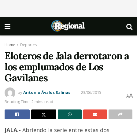
Home
Deportes
Eloteros de Jala derrotaron a
los emplumados de Los
Gavilanes
by
Antonio Ávalos Salinas
23/06/2015
A
A
Reading Time: 2 mins read
JALA.-
Abriendo la serie entre estas dos