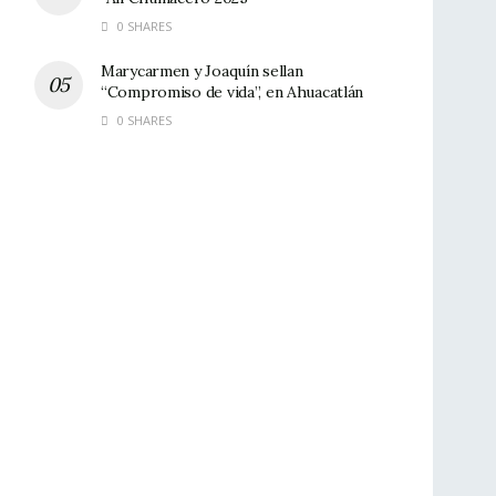
0 SHARES
Marycarmen y Joaquín sellan
“Compromiso de vida”, en Ahuacatlán
0 SHARES