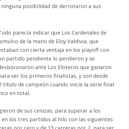
 ninguna posibilidad de derrotaron a sus
Todo parecía indicar que Los Cardenales de
Jomulco de la mano de Eloy Valdivia, que
estaban con cierta ventaja en los playoff con
un partido pendiente lo perdieron y se
desboronaron ante Los Eloteros que ganaron
para ser los primeros finalistas, y son desde
 título de campeón cuando inicie la serie final
nco en total.
rgieron de sus cenizas, para superar a los
en los tres partidos al hilo con las siguientes
rreras por cero y de 13 carreras por 2 para ser