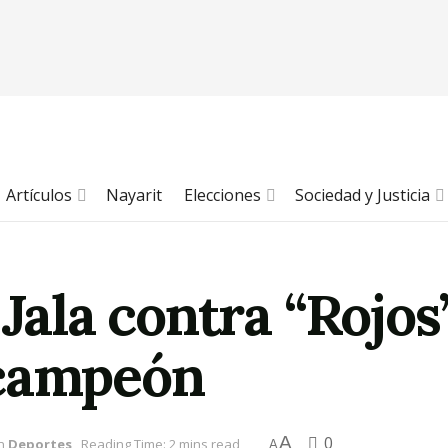
Artículos
Nayarit
Elecciones
Sociedad y Justicia
Jala contra “Rojos”
 campeón
A
0
n
Deportes
Reading Time: 2 mins read
A