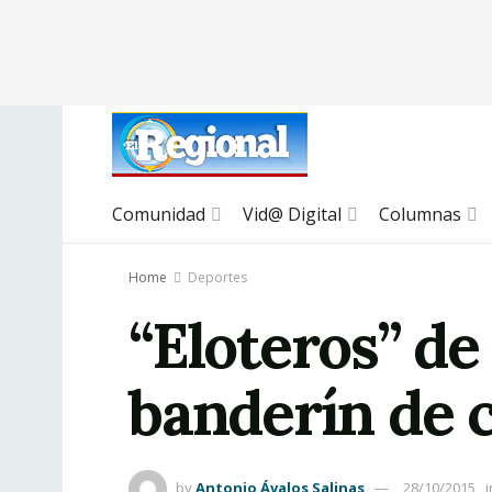
Comunidad
Vid@ Digital
Columnas
Home
Deportes
“Eloteros” de 
banderín de
by
Antonio Ávalos Salinas
28/10/2015
i