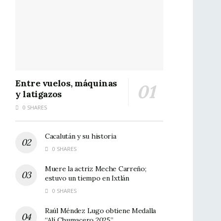
Entre vuelos, máquinas
y latigazos
0 SHARES
Cacalután y su historia
0 SHARES
Muere la actriz Meche Carreño;
estuvo un tiempo en Ixtlán
0 SHARES
Raúl Méndez Lugo obtiene Medalla
“Alí Chumacero 2025”