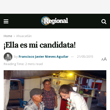
Home
Ahuacatlán
¡Ella es mi candidata!
by
Francisco Javier Nieves Aguilar
21/05/2015
A
A
Reading Time: 2 mins read