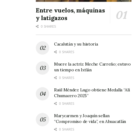
habitantes de Ahuacatlán, iniciando su gira en
Entre vuelos, máquinas
el poblado de Heriberto Jara.
y latigazos
Posteriormente realizó visitas domiciliarias en
0 SHARES
Marquesado, luego prosiguió en Uzeta y
después recorrió las calles de Valle Verde.
Cacalután y su historia
0 SHARES
Muere la actriz Meche Carreño; estuvo
un tiempo en Ixtlán
0 SHARES
Por la tarde
Raúl Méndez Lugo obtiene Medalla “Alí
Chumacero 2025”
0 SHARES
Marycarmen y Joaquín sellan
“Compromiso de vida”, en Ahuacatlán
0 SHARES
continuó su campaña visitando los hogares de