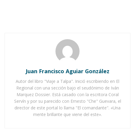
saber por qué, caen bien.
El viejo Rosete se paró una mañana del pasado
invierno en las oficinas, dispuesto a hacer el
pago del servicio. Al entrar, abrigado, con su
mirada tan habituada a los pasillos y nódulos de
la burocracia, vio nuevo personal en la empresa.
Sin reparo alguno, como si fuera un antiguo
Juan Francisco Aguiar González
hacendado o moderno coach dijo al último de la
Autor del libro "Viaje a Talpa". Inició escribiendo en El
fila, pero para que oyeran todos: “Con que estos
Regional con una sección bajo el seudónimo de Iván
son los jóvenes que transforman México”. Su
Marquez Dossier. Está casado con la escritora Coral
Servín y por su parecido con Ernesto "Che" Guevara, el
tono y ademán era réprobo (por despectivo
director de este portal lo llama "El comandante". «Una
entre broma y broma); exigía una réplica pero
mente brillante que viene del este».
nadie se la hizo. Ni siquiera la becaria a quien se
dirigía de manera impersonal; una chica de