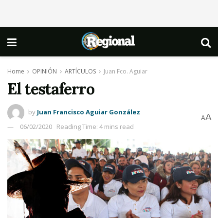
Home
OPINIÓN
ARTÍCULOS
Juan Fco. Aguiar
El testaferro
by
Juan Francisco Aguiar González
A
A
06/02/2020
Reading Time: 4 mins read