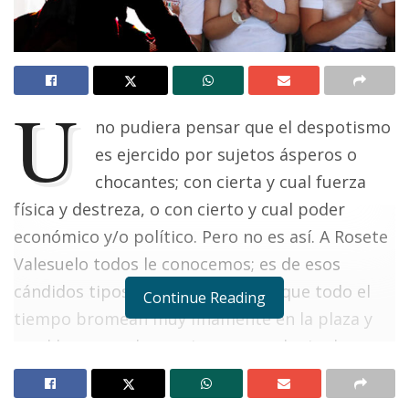
U
no pudiera pensar que el despotismo
es ejercido por sujetos ásperos o
chocantes; con cierta y cual fuerza
física y destreza, o con cierto y cual poder
económico y/o político. Pero no es así. A Rosete
Valesuelo todos le conocemos; es de esos
cándidos tipos de la tercera edad que todo el
Continue Reading
tiempo bromean muy finamente en la plaza y
en el hogar, en la esquina y en cualquier lugar;
vacilón y sonriente por ley, siempre de buen
humor… en fin, de los que a todo mundo, sin