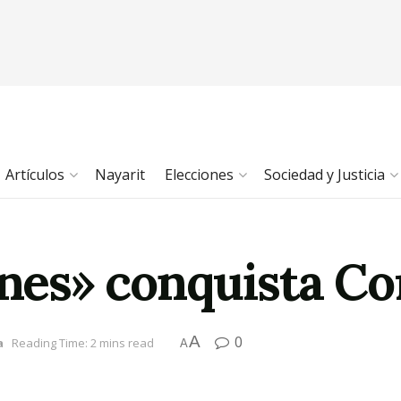
Artículos
Nayarit
Elecciones
Sociedad y Justicia
anes» conquista C
A
0
a
Reading Time: 2 mins read
A