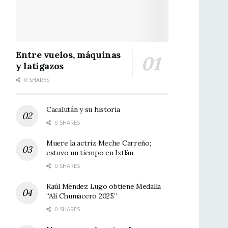
Entre vuelos, máquinas
y latigazos
0 SHARES
Cacalután y su historia
0 SHARES
Muere la actriz Meche Carreño;
estuvo un tiempo en Ixtlán
0 SHARES
Raúl Méndez Lugo obtiene Medalla
“Alí Chumacero 2025”
0 SHARES