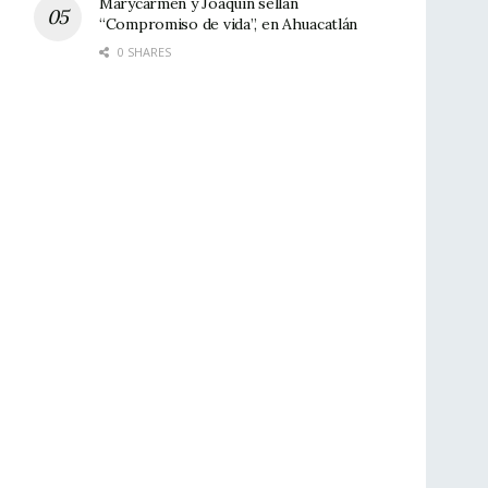
Marycarmen y Joaquín sellan
“Compromiso de vida”, en Ahuacatlán
0 SHARES