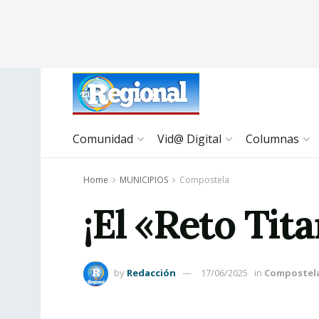
Comunidad
Vid@ Digital
Columnas
Home
MUNICIPIOS
Compostela
¡El «Reto Tit
by
Redacción
17/06/2025
in
Compostel