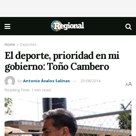
Home
Deportes
El deporte, prioridad en mi
gobierno: Toño Cambero
by
Antonio Ávalos Salinas
25/08/2014
A
A
Reading Time: 1 min read