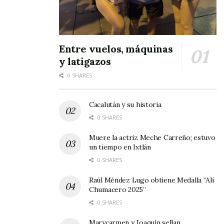
Entre vuelos, máquinas
y latigazos
0 SHARES
Cacalután y su historia
0 SHARES
Muere la actriz Meche Carreño; estuvo
un tiempo en Ixtlán
0 SHARES
Raúl Méndez Lugo obtiene Medalla “Alí
Chumacero 2025”
0 SHARES
Marycarmen y Joaquín sellan