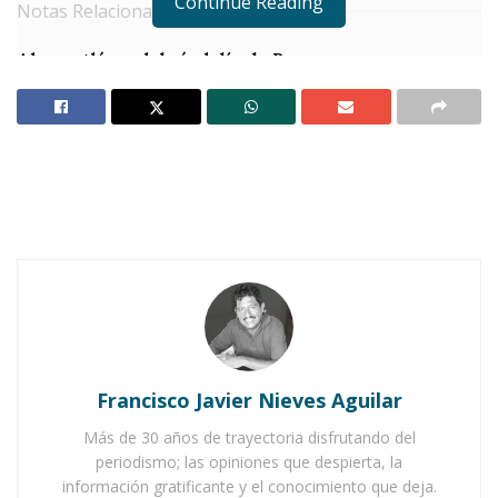
Continue Reading
Notas Relacionadas
Ahuacatlán celebrá el día de Reyes con rosca y
chocolate
Buena tarde taurina en Ahuacatlán
C
on gran entusiasmo y
muchas
expectativas
, dio inicio el
esperado
torneo de voleibol
mixto
en Ahuacatlán.
La cita fue en la cancha del
DIF-DIA
, donde los
equipos, formados por jugadores de todas las
Francisco Javier Nieves Aguilar
edades y niveles, demostraron sus habilidades
Más de 30 años de trayectoria disfrutando del
en un torneo
relámpago
que, sin duda, dejó
periodismo; las opiniones que despierta, la
huella.
información gratificante y el conocimiento que deja.