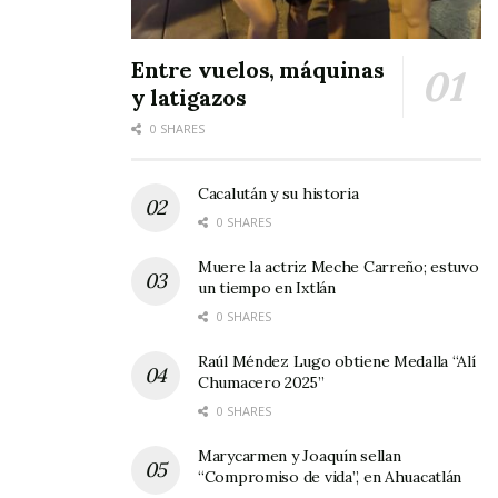
permiten a los jóvenes y adultos disfrutar de la
camaradería y la competencia sana.
Entre vuelos, máquinas
y latigazos
¡Felicidades a
«El Capri»
, campeones del torneo,
0 SHARES
y a todos los que hicieron posible esta gran
fiesta deportiva!
Cacalután y su historia
0 SHARES
Muere la actriz Meche Carreño; estuvo
un tiempo en Ixtlán
0 SHARES
Raúl Méndez Lugo obtiene Medalla “Alí
Chumacero 2025”
0 SHARES
Marycarmen y Joaquín sellan
“Compromiso de vida”, en Ahuacatlán