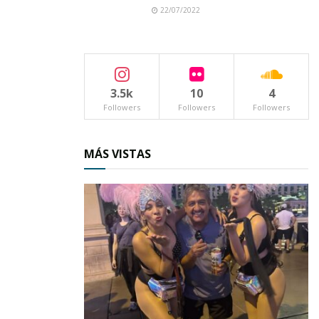
22/07/2022
3.5k
10
4
Followers
Followers
Followers
MÁS VISTAS
Cada jugador y cada equipo recibieron elogios
por su compromiso y por haber contribuido al
éxito de este evento deportivo. Ahora se alistan
para el torneo regular.
Con este torneo, Ahuacatlán reafirma su amor
por el
deporte
y su compromiso con
la
promoción de actividades recreativas
que