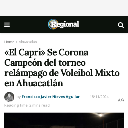
Home
Ahuacatlán
«El Capri» Se Corona
Campeón del torneo
relámpago de Voleibol Mixto
en Ahuacatlán
by
Francisco Javier Nieves Aguilar
18/11/2024
A
A
Reading Time: 2 mins read