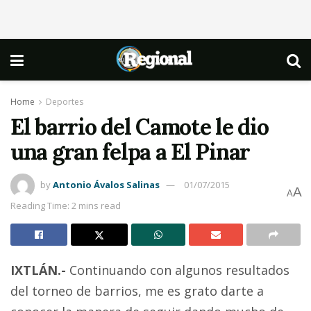
Home
Deportes
El barrio del Camote le dio
una gran felpa a El Pinar
by
Antonio Ávalos Salinas
01/07/2015
A
A
Reading Time: 2 mins read
IXTLÁN.-
Continuando con algunos resultados
del torneo de barrios, me es grato darte a