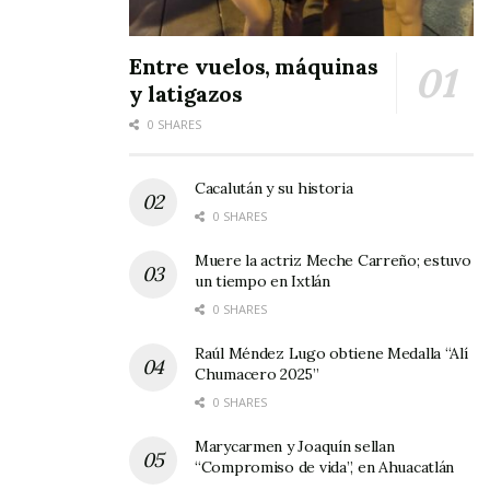
Entre vuelos, máquinas
y latigazos
0 SHARES
Cacalután y su historia
0 SHARES
Muere la actriz Meche Carreño; estuvo
un tiempo en Ixtlán
0 SHARES
Raúl Méndez Lugo obtiene Medalla “Alí
Chumacero 2025”
0 SHARES
Marycarmen y Joaquín sellan
“Compromiso de vida”, en Ahuacatlán