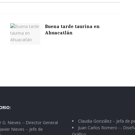
Buena tarde taurina en
Ahuacatlán
ORIO:
Claudia González ⏤ Jefa de p
 G. Nieves ⏤ Director General
Juan Carlos Romero ⏤. Diseñ
Javier Nieves ⏤ Jefe de
Gráfico