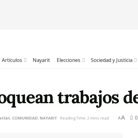
Artículos
Nayarit
Elecciones
Sociedad y Justicia
loquean trabajos de
A
0
atlán
,
COMUNIDAD
,
NAYARIT
Reading Time: 2 mins read
A