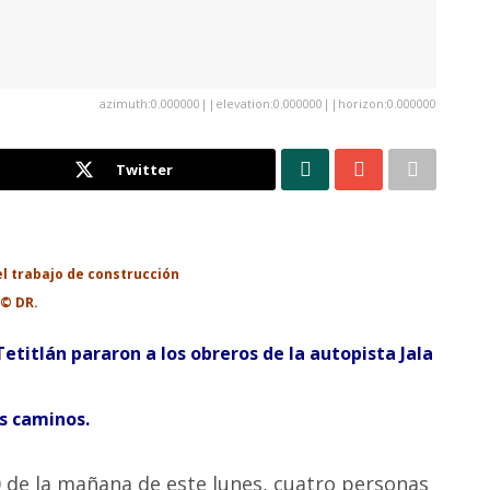
azimuth:0.000000||elevation:0.000000||horizon:0.000000
Twitter
el trabajo de construcción
 © DR.
etitlán pararon a los obreros de la autopista Jala
s caminos.
0 de la mañana de este lunes, cuatro personas