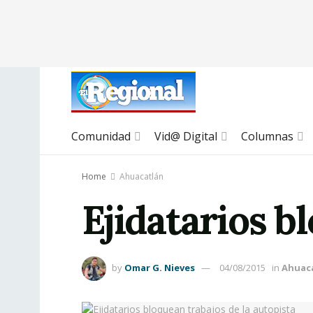
Comunidad
Vid@ Digital
Columnas
Home
Ahuacatlán
Ejidatarios b
by
Omar G. Nieves
04/08/2015
in
Ahuac