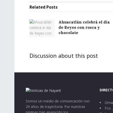
Related
Posts
Ahuacatlán celebrá el día
de Reyes con rosca y
chocolate
Discussion about this post
DIRECT
Somos un medio de comunicación con
Omar
29 años de trayectoria. Por nuestras
Fco. 
páginas han aparecido los