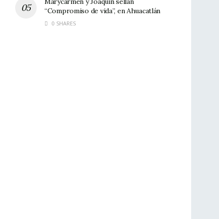
Marycarmen y Joaquín sellan
“Compromiso de vida”, en Ahuacatlán
0 SHARES