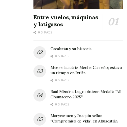
Entre vuelos, máquinas
y latigazos
0 SHARES
Cacalután y su historia
0 SHARES
Muere la actriz Meche Carreño; estuvo
un tiempo en Ixtlán
0 SHARES
Raúl Méndez Lugo obtiene Medalla “Alí
Chumacero 2025”
0 SHARES
Marycarmen y Joaquín sellan
“Compromiso de vida”, en Ahuacatlán