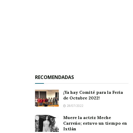
Muy pronto sabremos quiénes son los
directivos que convocan a este evento que
arrancará en 15 días con las novenas que se
registren de manera legal, así como sus sedes.
RECOMENDADAS
¡Ya hay Comité para la Feria
de Octubre 2022!
28/07/2022
Muere la actriz Meche
Carreño; estuvo un tiempo en
Ixtlán