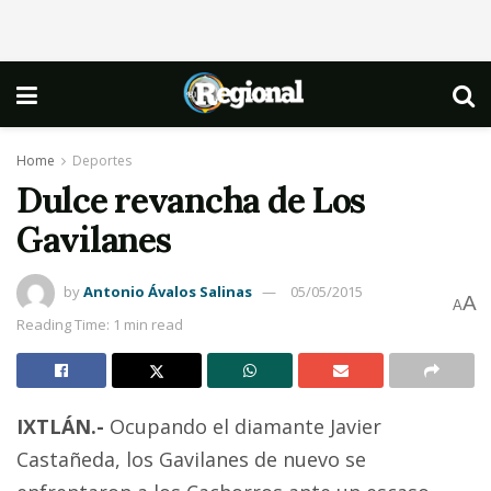
Home
Deportes
Dulce revancha de Los
Gavilanes
by
Antonio Ávalos Salinas
05/05/2015
A
A
Reading Time: 1 min read
IXTLÁN.-
Ocupando el diamante Javier
Castañeda, los Gavilanes de nuevo se