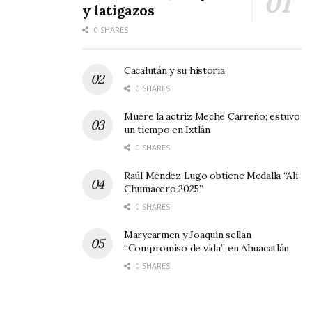
y latigazos
0 SHARES
Cacalután y su historia
0 SHARES
Muere la actriz Meche Carreño; estuvo
un tiempo en Ixtlán
0 SHARES
Raúl Méndez Lugo obtiene Medalla “Alí
Chumacero 2025”
0 SHARES
Marycarmen y Joaquín sellan
“Compromiso de vida”, en Ahuacatlán
0 SHARES