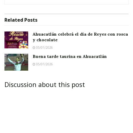
Related
Posts
Ahuacatlán celebrá el día de Reyes con rosca
y chocolate
05/01/2026
Buena tarde taurina en Ahuacatlán
05/01/2026
Discussion about this post
AHUACATLÁN.-
Al principio fueron pocos, pero
conforme se fue desarrollando la asamblea más
colonos seguían llegando. Al final fue grande la
participación de ciudadanos que participaron