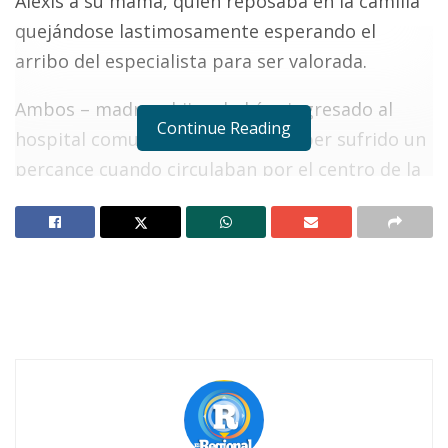
Alexis a su mamá, quien reposaba en la camilla
quejándose lastimosamente esperando el
arribo del especialista para ser valorada.
Ambos – madre e hijo – habían ingresado al
Continue Reading
hospital comunitario luego de haber sufrido un
percance cuando circulaban por el centro de la
ciudad, justamente en la esquina de las calles
Aldama y 5 de Mayo, a escasos metros del
mercado municipal.
Notas Relacionadas
Ahuacatlán celebrá el día de Reyes con rosca y
chocolate
Buena tarde taurina en Ahuacatlán