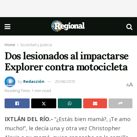
Home
Sociedad y Justicia
Dos lesionados al impactarse
Explorer contra motocicleta
by
Redacción
25/06/2015
A
A
Reading Time: 1 min read
IXTLÁN DEL RÍO.-
“¿Estás bien mamá?, ¡Te amo
mucho!”, le decía una y otra vez Christopher