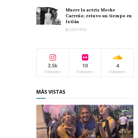
Muere la actriz Meche
Carreño; estuvo un tiempo en
Ixtlán
22/07/2022
3.5k
10
4
Followers
Followers
Followers
MÁS VISTAS