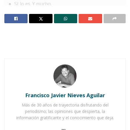
Sí; lo es. Y mucho.
¿No es acaso casta y honesta?
Sí. También lo es.
Extrañados, insistieron en conocer el motivo
que había llevado a su amiga a tomar una
decisión tan extrema.
Notas Relacionadas
¡Cinco años hace!
Los tres ricos
Francisco Javier Nieves Aguilar
Más de 30 años de trayectoria disfrutando del
periodismo; las opiniones que despierta, la
El romano, entonces, se quitó un zapato y
información gratificante y el conocimiento que deja.
mostrándoselo a sus amigos, preguntó: