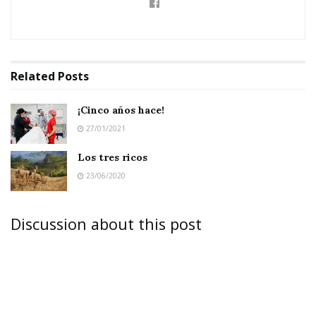
¿Es bonito?
Sí. Lo es. – dijeron ellos –.
¿Está bien construido?
Related
Posts
Sí; eso parece. Todos aprobaron.
¡Cinco años hace!
Y entonces él, volviéndoselo a calzar, les
27/01/2021
aseguró:
Los tres ricos
23/06/2020
Discussion about this post
Pero ninguno de ustedes puede decir donde me
aprieta.
De ahí viene la típica frase que hemos oído
alguna vez: “Dónde me aprieta el zapato”.