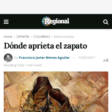
Home
OPINIÓN
COLUMNAS
Reflexionando
Dónde aprieta el zapato
by
Francisco Javier Nieves Aguilar
13/02/2017
A
A
Reading Time: 1 min read