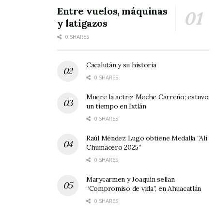
Entre vuelos, máquinas
y latigazos
0 SHARES
Cacalután y su historia
0 SHARES
Muere la actriz Meche Carreño; estuvo
un tiempo en Ixtlán
0 SHARES
Raúl Méndez Lugo obtiene Medalla “Alí
Chumacero 2025”
0 SHARES
Marycarmen y Joaquín sellan
“Compromiso de vida”, en Ahuacatlán
0 SHARES