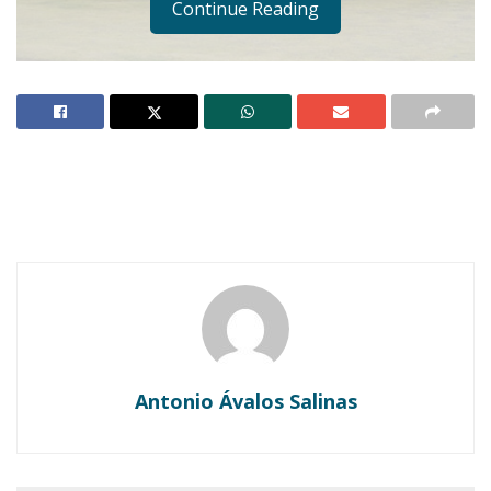
Continue Reading
Notas Relacionadas
Ahuacatlán celebrá el día de Reyes con rosca y
chocolate
Buena tarde taurina en Ahuacatlán
Antonio Ávalos Salinas