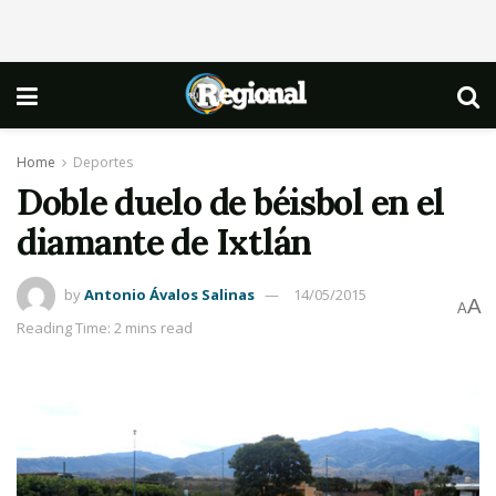
Home
Deportes
Doble duelo de béisbol en el
diamante de Ixtlán
by
Antonio Ávalos Salinas
14/05/2015
A
A
Reading Time: 2 mins read