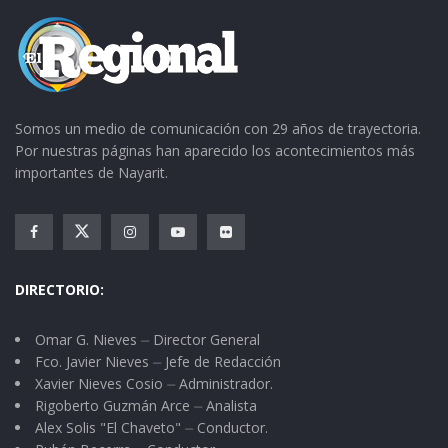
ver la actitud de los peloteros, mismos que
arriban con la ilusión de agradar a sus
seguidores.
Somos un medio de comunicación con 29 años de trayectoria.
Los locales, de la mano de Eduardo Córdova,
Por nuestras páginas han aparecido los acontecimientos más
saben la importancia de debutar con una
importantes de Nayarit.
victoria, pero reconocen la calidad de sus
rivales, razón de más para que sus ahijados no
cometan errores infantiles que les puede costar
el partido.
DIRECTORIO:
En cambio los eloteros son bienvenidos a casa
Omar G. Nieves ⏤ Director General
ya que son bien apreciados por los
Fco. Javier Nieves ⏤ Jefe de Redacción
Xavier Nieves Cosio ⏤ Administrador.
espectadores, entre ellos César Gutiérrez,
Rigoberto Guzmán Arce ⏤ Analista
Osvaldo Carrillo, Sergio Zúñiga, Jorge
Alex Solis "El Chaveto" ⏤ Conductor.