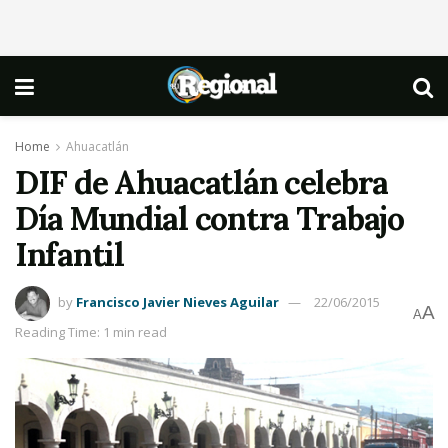
Home
Ahuacatlán
DIF de Ahuacatlán celebra
Día Mundial contra Trabajo
Infantil
by
Francisco Javier Nieves Aguilar
22/06/2015
A
A
Reading Time: 1 min read