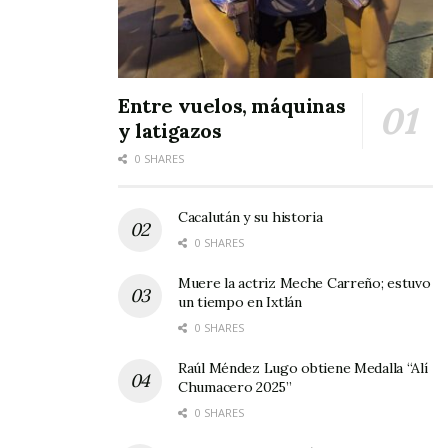
Al finalizar, el personal del DIF ofreció a los
alumnos participantes aguas frescas, no sin
antes agradecerles su asistencia a esta marcha.
Entre vuelos, máquinas
y latigazos
0 SHARES
Cacalután y su historia
0 SHARES
Muere la actriz Meche Carreño; estuvo
un tiempo en Ixtlán
0 SHARES
Raúl Méndez Lugo obtiene Medalla “Alí
Chumacero 2025”
0 SHARES