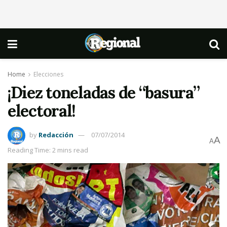
Home
Elecciones
¡Diez toneladas de “basura”
electoral!
by
Redacción
07/07/2014
A
A
Reading Time: 2 mins read