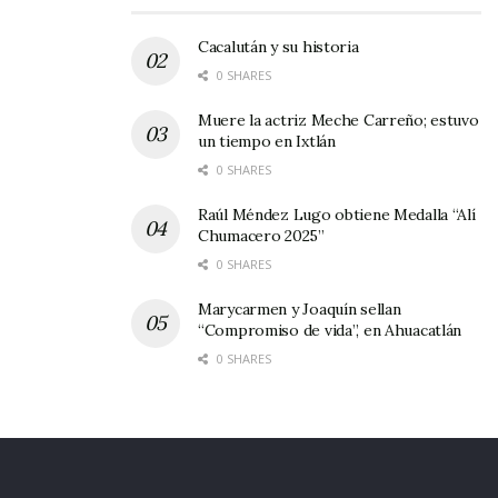
diputados, presidencias municipales y
Cacalután y su historia
regidurías, llenando de propaganda la ciudad.
0 SHARES
Tomando en cuenta las elecciones pasadas, se
Muere la actriz Meche Carreño; estuvo
un tiempo en Ixtlán
estima que han llegado a acumularse hasta 10
0 SHARES
toneladas de “basura” electoral, sin que los
Raúl Méndez Lugo obtiene Medalla “Alí
partidos políticos se hayan comprometido a
Chumacero 2025”
retirarla; esto es hablando de los tres
0 SHARES
municipios anteriormente señalados.
Marycarmen y Joaquín sellan
“Compromiso de vida”, en Ahuacatlán
0 SHARES