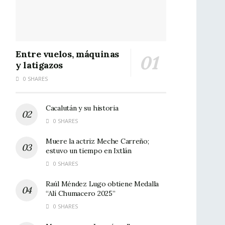
Entre vuelos, máquinas
y latigazos
0 SHARES
Cacalután y su historia
0 SHARES
Muere la actriz Meche Carreño;
estuvo un tiempo en Ixtlán
0 SHARES
Raúl Méndez Lugo obtiene Medalla
“Alí Chumacero 2025”
0 SHARES