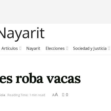
Artículos
Nayarit
Elecciones
Sociedad y Justicia
es roba vacas
A
0
icia
Reading Time: 1 min read
A