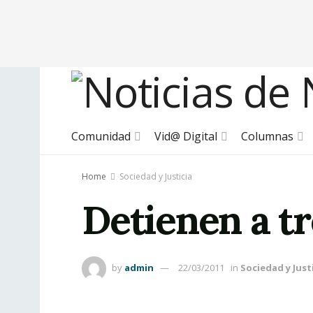
Comunidad
Vid@ Digital
Columnas
Home
Sociedad y Justicia
Detienen a tr
by
admin
22/03/2011
in
Sociedad y Just