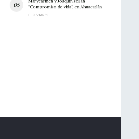
Marycarmen y Joaquín sellan
“Compromiso de vida”, en Ahuacatlán
0 SHARES