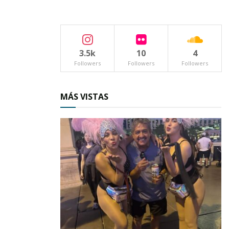
3.5k
10
4
Click en la imagen para
Followers
Followers
Followers
ampliarla
Mediante mano de obra los elementos
MÁS VISTAS
procedieron a destruir e incinerar los plantíos
que en total medían 15, 400 m2; con una
densidad de plantas de más de 124, 800 y una
altura de 1.70 metros.
Esta acción que forma parte del Plan de
Seguridad del Gobierno del Estado para
combatir, erradicar y prevenir los cultivos
ilícitos y las adicciones en Nayarit, fue posible