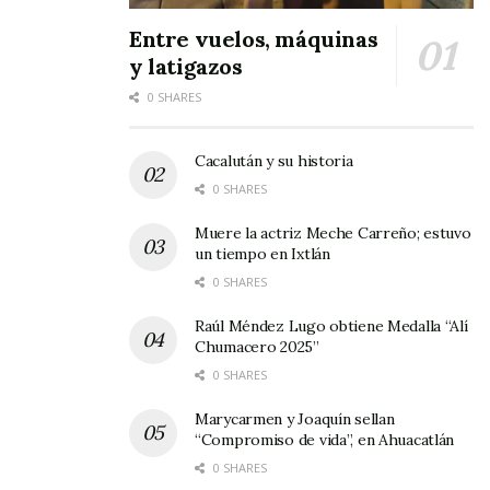
en unidad con la Policía Federal Ministerial.
Entre vuelos, máquinas
y latigazos
Sobre el tema, el Fiscal Edgar Veytia indicó que
0 SHARES
gracias a esta acción se evitó que millones de
cigarrillos de marihuana lleguen a manos de
Cacalután y su historia
niños y jóvenes nayaritas.
0 SHARES
Muere la actriz Meche Carreño; estuvo
un tiempo en Ixtlán
0 SHARES
Raúl Méndez Lugo obtiene Medalla “Alí
Chumacero 2025”
0 SHARES
Marycarmen y Joaquín sellan
“Compromiso de vida”, en Ahuacatlán
0 SHARES