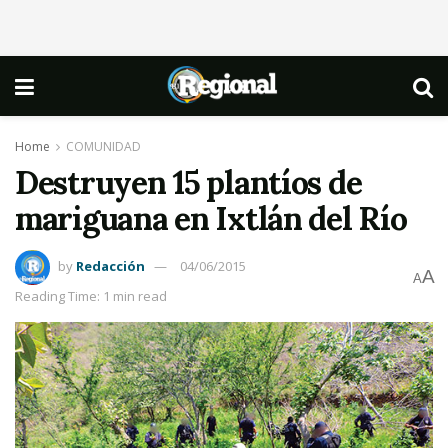
Home
COMUNIDAD
Destruyen 15 plantíos de
mariguana en Ixtlán del Río
by
Redacción
04/06/2015
A
A
Reading Time: 1 min read