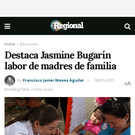
Home
Elecciones
Destaca Jasmine Bugarín
labor de madres de familia
by
Francisco Javier Nieves Aguilar
08/05/2015
A
A
Reading Time: 2 mins read