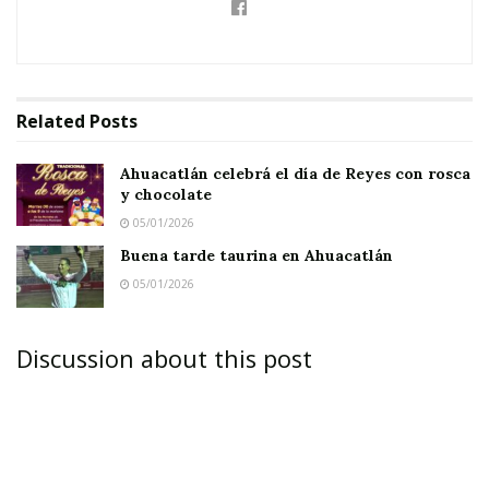
Related
Posts
Ahuacatlán celebrá el día de Reyes con rosca
y chocolate
05/01/2026
Buena tarde taurina en Ahuacatlán
05/01/2026
Discussion about this post
ZONA SUR.-
Ante la celebración del Día de las
Madres, la candidata a Diputada por el III
Distrito Electoral postulado por el PRI, Jasmine
Bugarín Rodríguez se comprometió a buscar