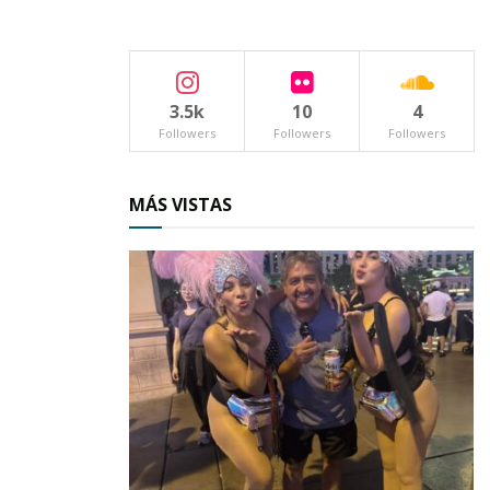
De hecho, sostuvo que en tres de cada 10
hogares que se visitan, quienes se hacen cargo
3.5k
10
4
de la familia, es la mujer.
Followers
Followers
Followers
La candidata del PRI a la diputación por el
tercer distrito electoral, calificó como grave
MÁS VISTAS
éste problema y señaló que en los años
recientes, este fenómeno se ha acentuado en
las zonas rural y serrana, por lo cual se dijo
preocupado y reiteró que “es tiempo de que se
legisle a favor de las madres solteras, sin dañar
la dignidad y soberanía de los mexicanos”.
Aseveró que al obtener el triunfo el próximo
siete de junio, una de las primeras propuestas,