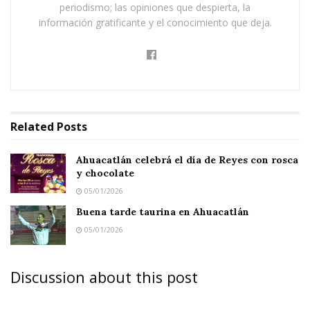
periodismo; las opiniones que despierta, la
El alcalde de Jala dijo que “desde un inicio el
información gratificante y el conocimiento que deja.
propósito de este concurso ha sido la
promoción y el fortalecimiento de la cultura
cívica en la niñez y la juventud nayarita; también
coadyuva en la formación de los ciudadanos con
una gran conciencia nacional y memoria
Related
Posts
histórica; este tipo de eventos se convierte en la
Ahuacatlán celebrá el día de Reyes con rosca
mejor herramienta para combatir la ociosidad,
y chocolate
las adicciones y los vicios”, finalizó.
05/01/2026
Buena tarde taurina en Ahuacatlán
05/01/2026
Discussion about this post