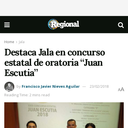
Home
Jala
Destaca Jala en concurso
estatal de oratoria “Juan
Escutia”
by
Francisco Javier Nieves Aguilar
23/02/2018
A
A
Reading Time: 2 mins read