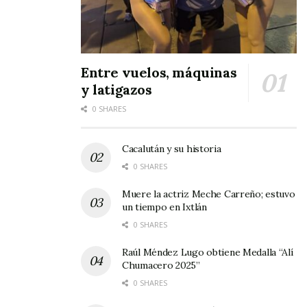
haber tenido unos dignos representantes en
este concurso de oratoria, organizado por el
Congreso del Estado de Nayarit.
Entre vuelos, máquinas
y latigazos
0 SHARES
Cacalután y su historia
0 SHARES
Muere la actriz Meche Carreño; estuvo
un tiempo en Ixtlán
0 SHARES
Raúl Méndez Lugo obtiene Medalla “Alí
Chumacero 2025”
0 SHARES