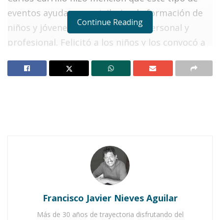
eventos ayudan a contribuir a la formación de
Continue Reading
niños y jóvenes en su desarrollo personal y
profesional. Felicitó a los niños y los convocó a
continuar preparándose y que sus padres de
familia los sigan apoyando; “todos son
ganadores, son el orgullo de los nayaritas que
vienen a decirnos muy clara, muy transparente
lo que piensan, pero sobre todo con mucha
libertad”, enfatizó.
Notas Relacionadas
Ahuacatlán celebrá el día de Reyes con rosca y
chocolate
Francisco Javier Nieves Aguilar
Buena tarde taurina en Ahuacatlán
Más de 30 años de trayectoria disfrutando del