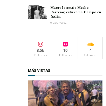
Muere la actriz Meche
Carreño; estuvo un tiempo en
Ixtlán
22/07/2022
3.5k
10
4
Followers
Followers
Followers
MÁS VISTAS