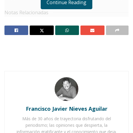
Continue Reading
Notas Relacionadas
Celebran con color y tradición el CXV aniversario
de la Revolución Mexicana
Santa María del Oro celebra la Revolución
Mexicana
A
huacatlán se alista para el tradicional
desfile del Día de la Revolución
Mexicana. Será un recorrido de
aproximadamente dos horas, de acuerdo con
las estimaciones oficiales.
Francisco Javier Nieves Aguilar
Las instituciones escolares ya están preparadas.
Más de 30 años de trayectoria disfrutando del
periodismo; las opiniones que despierta, la
También los organismos invitados. Cada uno
información gratificante y el conocimiento que deja.