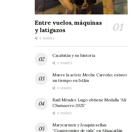
Entre vuelos, máquinas
y latigazos
0 SHARES
Cacalután y su historia
0 SHARES
Muere la actriz Meche Carreño; estuvo
un tiempo en Ixtlán
0 SHARES
Raúl Méndez Lugo obtiene Medalla “Alí
Chumacero 2025”
0 SHARES
Marycarmen y Joaquín sellan
“Compromiso de vida”, en Ahuacatlán