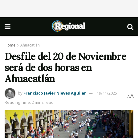
Home
Ahuacatlán
Desfile del 20 de Noviembre
será de dos horas en
Ahuacatlán
by
Francisco Javier Nieves Aguilar
19/11/2025
A
A
Reading Time: 2 mins read