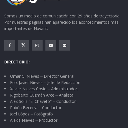
Ayala murió a flechazos con un crucifijo entre
las manos. Al padre Gil, en la huerta del
Somos un medio de comunicación con 29 años de trayectoria.
Por nuestras páginas han aparecido los acontecimientos más
convento, también le quitaron la vida. Al
importantes de Nayarit.
primero le cortaron la cabeza y la cocieron.
La Real Audiencia de Guadalajara levantó cien
hombres, que salieron de Zacatecas a cargo del
DIRECTORIO:
capitán Juan de Salas. Se llevaron en collera a
dicha ciudad más de mil, en donde fueron
Omar G. Nieves ⏤ Director General
ajusticiados doce, otros azotados y muchos más
Fco. Javier Nieves ⏤ Jefe de Redacción
repartidos en varios pueblos, de donde al poco
Xavier Nieves Cosio ⏤ Administrador.
Rigoberto Guzmán Arce ⏤ Analista
tiempo se fugaron. Se cree ser estos los
Alex Solis "El Chaveto" ⏤ Conductor.
primeros apóstatas que hubo en Nayarit.
Rubén Becerra ⏤ Conductor
Joel López ⏤ Fotógrafo
No dejaron de ser una obsesión para los
Alexis Nieves ⏤ Productor