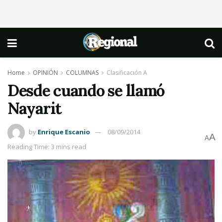
Home
OPINIÓN
COLUMNAS
Clasificación A
Desde cuando se llamó
Nayarit
by
Enrique Escanio
08/09/2014
A
A
Reading Time: 3 mins read