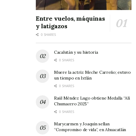
Entre vuelos, máquinas
y latigazos
0 SHARES
Cacalután y su historia
0 SHARES
Muere la actriz Meche Carreño; estuvo
un tiempo en Ixtlán
0 SHARES
Raúl Méndez Lugo obtiene Medalla “Alí
Chumacero 2025”
0 SHARES
Marycarmen y Joaquín sellan
“Compromiso de vida”, en Ahuacatlán