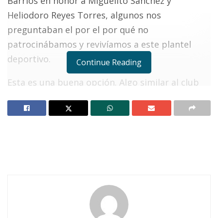
Barrios en honor a Miguelito Sánchez y
Heliodoro Reyes Torres, algunos nos
preguntaban el por el por qué no
patrocinábamos y revivíamos a este plantel
deportivo.
Continue Reading
Esta es una buena opción. Algo similar al club
de las polillas que se reúnen cada mes ya que el
club social y deportivo La Fe escribió grandes
paginas de oro de nuestro balompié de
aficionados, y es buena la idea y felicito a los
qué acompañaron a Heliodoro Reyes que a
pesar de sufrir su pesada enfermedad, lo
notamos satisfecho por sus logros en el ámbito
deportivo que es un claro ejemplo para las
nuevas generaciones.