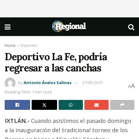
Home
Deportes
Deportivo La Fe, podría
regresar a las canchas
by
Antonio Ávalos Salinas
27/05/2015
A
A
Reading Time: 1 min read
IXTLÁN.-
Cuando asistimos el pasado domingo
a la inauguración del tradicional torneo de los