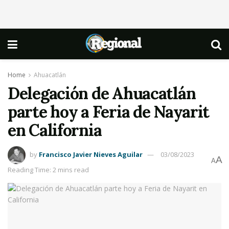
Home
Ahuacatlán
Delegación de Ahuacatlán
parte hoy a Feria de Nayarit
en California
by
Francisco Javier Nieves Aguilar
03/08/2023
A
A
Reading Time: 2 mins read