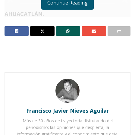
Continue Reading
AHUACATLÁN.
Notas Relacionadas
Ahuacatlán se alista para la Feria de Nayarit en
California 2025
Confirma Santa María del Oro su participación en
Feria de Nayarit en California
E
ste jueves y/o mañana viernes, partirá
hacia los Estados Unidos una
delegación conformada por la
Francisco Javier Nieves Aguilar
presidenta municipal,
Lucrecia Alduenda
, la
directora del DIF, Amalia Alduenda, y tres
Más de 30 años de trayectoria disfrutando del
periodismo; las opiniones que despierta, la
regidores, quienes llevarán la encomienda de
información gratificante y el conocimiento que deja.