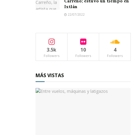
Carreño; estuvo un tiempo en
Ixtlán
22/07/2022
3.5k
10
4
Followers
Followers
Followers
MÁS VISTAS
Durante la Feria de Nayarit en California, los
representantes del municipio también
sostendrán reuniones con paisanos de
Ahuacatlán, esto es con el propósito de
fomentar futuras colaboraciones y alianzas
estratégicas.