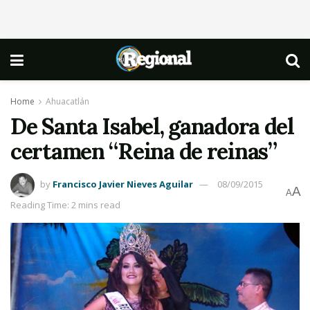
Home
Ahuacatlán
De Santa Isabel, ganadora del
certamen “Reina de reinas”
by
Francisco Javier Nieves Aguilar
08/09/2015
A
A
Reading Time: 2 mins read