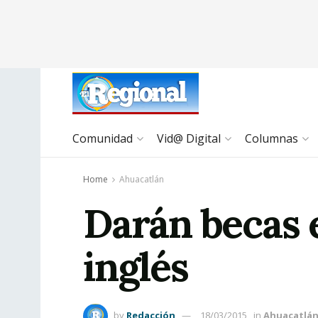
Comunidad
Vid@ Digital
Columnas
Home
Ahuacatlán
Darán becas 
inglés
by
Redacción
18/03/2015
in
Ahuacatlá