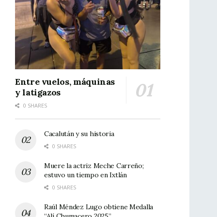
Entre vuelos, máquinas
y latigazos
0 SHARES
Cacalután y su historia
0 SHARES
Muere la actriz Meche Carreño;
estuvo un tiempo en Ixtlán
0 SHARES
Raúl Méndez Lugo obtiene Medalla
“Alí Chumacero 2025”