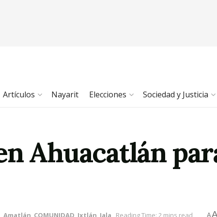
Artículos
Nayarit
Elecciones
Sociedad y Justicia
en Ahuacatlán par
n
,
Amatlán
,
COMUNIDAD
,
Ixtlán
,
Jala
Reading Time: 2 mins read
A