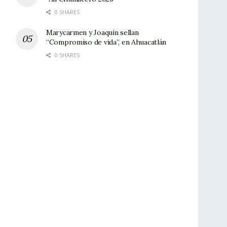
0 SHARES
Marycarmen y Joaquín sellan
“Compromiso de vida”, en Ahuacatlán
0 SHARES