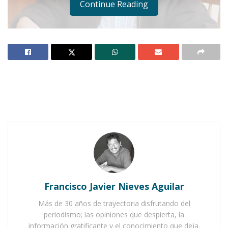
Continue Reading
Notas Relacionadas
Ahuacatlán celebrá el día de Reyes con rosca y
chocolate
Buena tarde taurina en Ahuacatlán
Francisco Javier Nieves Aguilar
Más de 30 años de trayectoria disfrutando del
periodismo; las opiniones que despierta, la
información gratificante y el conocimiento que deja.