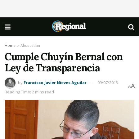
Home
Ahuacatlán
Cumple Chuyín Bernal con
Ley de Transparencia
by
Francisco Javier Nieves Aguilar
09/07/2015
A
A
Reading Time: 2 mins read