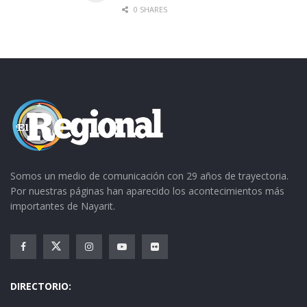
oficio, bajo expediente número ITAI/DV-UM-
0 SHARES
MPIOS/001/15.
Somos un medio de comunicación con 29 años de trayectoria.
Por nuestras páginas han aparecido los acontecimientos más
importantes de Nayarit.
DIRECTORIO: