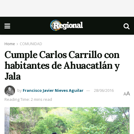
Home
COMUNIDAD
Cumple Carlos Carrillo con
habitantes de Ahuacatlán y
Jala
by
Francisco Javier Nieves Aguilar
28/06/2016
A
A
Reading Time: 2 mins read