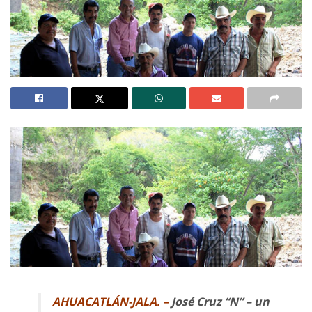
AHUACATLÁN-JALA.
–
José Cruz “N” – un