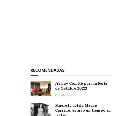
estatal.
Aunque la entrega se realizó en Jala, se anunció
que las y los beneficiarios de otros municipios
recibirán estos apoyos en fechas próximas,
fortaleciendo así el compromiso de combatir el
rezago social y brindar apoyo a quienes
desempeñan roles fundamentales en el cuidado
de sus seres queridos.
RECOMENDADAS
¡Ya hay Comité para la Feria
de Octubre 2022!
28/07/2022
Muere la actriz Meche
Carreño; estuvo un tiempo en
Ixtlán