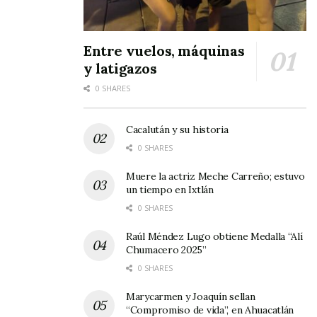
Entre vuelos, máquinas
y latigazos
0 SHARES
Cacalután y su historia
0 SHARES
Muere la actriz Meche Carreño; estuvo
un tiempo en Ixtlán
0 SHARES
Raúl Méndez Lugo obtiene Medalla “Alí
Chumacero 2025”
0 SHARES
Marycarmen y Joaquín sellan
“Compromiso de vida”, en Ahuacatlán