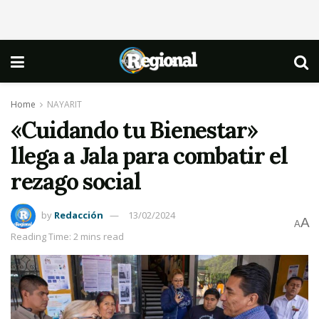
Home
NAYARIT
«Cuidando tu Bienestar»
llega a Jala para combatir el
rezago social
by
Redacción
13/02/2024
A
A
Reading Time: 2 mins read