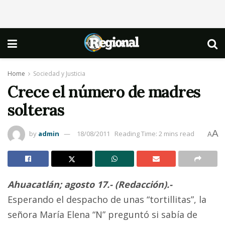
Home
Sociedad y Justicia
Crece el número de madres
solteras
A
by
admin
18/08/2011
Reading Time: 2 mins read
A
Ahuacatlán; agosto 17.-
(Redacción).-
Esperando el despacho de unas “tortillitas”, la
señora María Elena “N” preguntó si sabía de