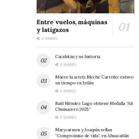
Entre vuelos, máquinas
y latigazos
0 SHARES
Cacalután y su historia
0 SHARES
Muere la actriz Meche Carreño; estuvo
un tiempo en Ixtlán
0 SHARES
Raúl Méndez Lugo obtiene Medalla “Alí
Chumacero 2025”
0 SHARES
Marycarmen y Joaquín sellan
“Compromiso de vida”, en Ahuacatlán