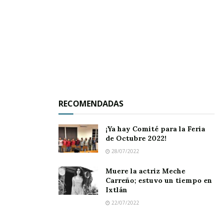
Ya algunos alcaldes electos, como el de Amatlán
de Cañas, tiene a su plana mayor lista para
arrancar el próximo 17 de septiembre su
proyecto de gobierno. Pero las conveniencias de
que se hiciera conforme lo propongo, podrían
evitar que el manejo financiero por parte de
la Tesorería acarree sanciones
de órganos
RECOMENDADAS
superiores, como la Auditoria Superior del
Estado de Nayarit.
¡Ya hay Comité para la Feria
de Octubre 2022!
28/07/2022
Muere la actriz Meche
En Jala se hizo con Carlos Carrillo.
Y desde mi
Carreño; estuvo un tiempo en
Ixtlán
experiencia como proveedor de servicios, puedo
22/07/2022
decir que fue el municipio en que con más rigor