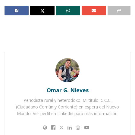
acoger a extraños
o personas alejadas a su
círculo cercano. Uno de ellos, bien se recordará,
fue Francisco I. Madero, quien dejó a muchos
partidarios del antiguo régimen de Porfirio Díaz
en su gabinete, pese a las resistencias y el
recelo de varios revolucionarios, como Emiliano
Zapata. Y ya sabemos cómo terminó el
desenlace que tuvo el Apóstol de la
Democracia.
Omar G. Nieves
Notas Relacionadas
Periodista rural y heterodoxo. Mi título: C.C.C.
Auditoría revela irregularidades en el gobierno de
(Ciudadano Común y Corriente) en espera del Nuevo
Amatlán de Cañas
Mundo. Ver perfil en Linkedin para más información.
Sorpresiva renuncia de Doris como contralora de
Ixtlán