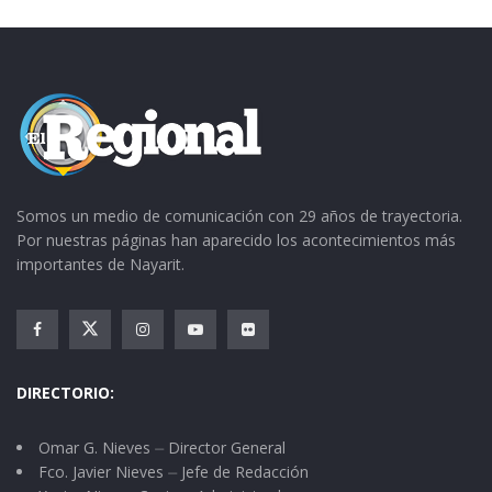
Lo de los sueldos, eso que ganan los regidores
por su servicio público,
ni con un descuento del
50 % compensan el prejuicio que ocasionan al
erario,
según el bajo desempeño y p
oca
actividad que realizan.
Salvo muy honrosas y
raras excepciones.
Somos un medio de comunicación con 29 años de trayectoria.
Por nuestras páginas han aparecido los acontecimientos más
Tags:
auditoria
contraloría
tesorería
importantes de Nayarit.
DIRECTORIO:
Omar G. Nieves ⏤ Director General
Fco. Javier Nieves ⏤ Jefe de Redacción