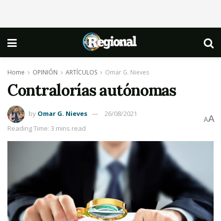
Home
OPINIÓN
ARTÍCULOS
Omar G. Nieves
Contralorías autónomas
by
Omar G. Nieves
26/08/2021
A
A
Reading Time: 3 mins read