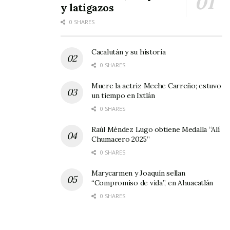
y latigazos
0 SHARES
Cacalután y su historia
0 SHARES
Muere la actriz Meche Carreño; estuvo
un tiempo en Ixtlán
0 SHARES
Raúl Méndez Lugo obtiene Medalla “Alí
Chumacero 2025”
0 SHARES
Marycarmen y Joaquín sellan
“Compromiso de vida”, en Ahuacatlán
0 SHARES