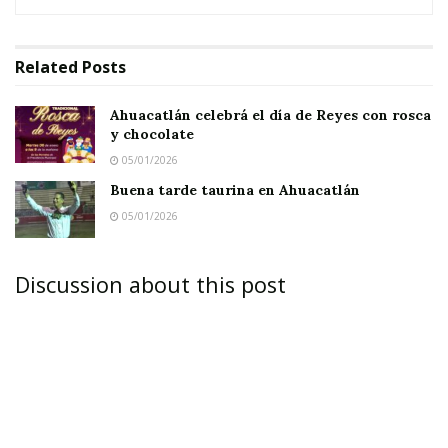
favorecidos por el mandatario sanblasense,
cuando se los topó por casualidad al salir del
Related
Posts
espectáculo taurino.
Ahuacatlán celebrá el día de Reyes con rosca
Notas Relacionadas
y chocolate
05/01/2026
Ahuacatlán celebrá el día de Reyes con rosca y
Buena tarde taurina en Ahuacatlán
chocolate
05/01/2026
Buena tarde taurina en Ahuacatlán
Discussion about this post
De a cincuenta, cien y hasta doscientos pesos,
el buen Layín aventaba billetes no en sentido
literal, como lo ha hecho en otras ocasiones,
pero sí los entregaba directamente en las
manos de muchos de los transeúntes que se
encontraba y que veía en estado de necesidad.