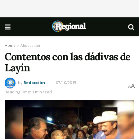
Home
Ahuacatlán
Contentos con las dádivas de
Layín
by
Redacción
07/10/2015
A
A
Reading Time: 1 min read