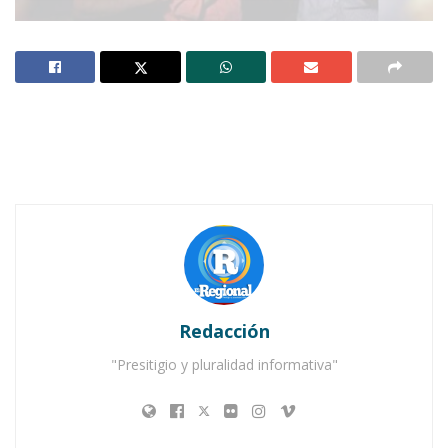
Foto: Diario del Pacífico
AHUACATLÁN.-
Muy contentos y agradecidos
con el alcalde Hilario Ramírez “Layín” está un
grupo de meseros que trabajaron en la pasada
corrida de toros del día 4 de octubre en
Ahuacatlán. En uno más de sus gestos por
repartir dinero en efectivo, les entregó mil
pesos para que se los repartieran, diciéndoles
que él sabe que su labor requiere de mucho
Redacción
sacrificio.
"Presitigio y pluralidad informativa"
De igual forma unos jóvenes que se
encontraban sirviendo “micheladas” fueron