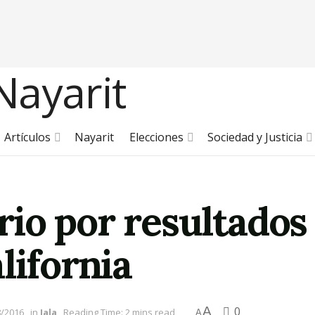
Artículos
Nayarit
Elecciones
Sociedad y Justicia
io por resultados 
lifornia
A
0
8/2016
in
Jala
Reading Time: 2 mins read
A