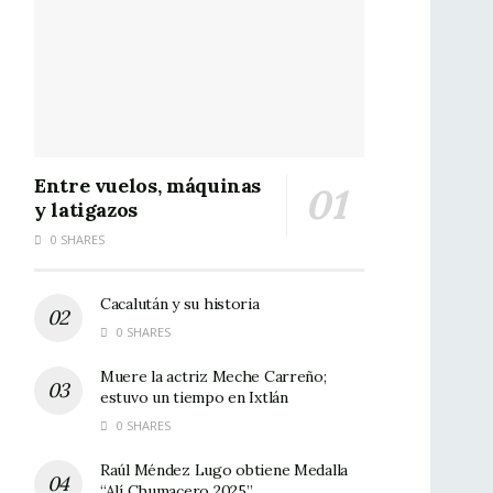
Entre vuelos, máquinas
y latigazos
0 SHARES
Cacalután y su historia
0 SHARES
Muere la actriz Meche Carreño;
estuvo un tiempo en Ixtlán
0 SHARES
Raúl Méndez Lugo obtiene Medalla
“Alí Chumacero 2025”