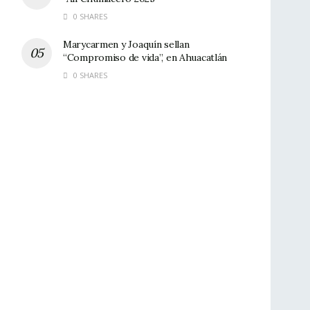
0 SHARES
Marycarmen y Joaquín sellan
“Compromiso de vida”, en Ahuacatlán
0 SHARES