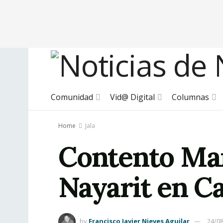
Comunidad
Vid@ Digital
Columnas
Home
Jala
Contento Mar
Nayarit en Ca
by
Francisco Javier Nieves Aguilar
24/0