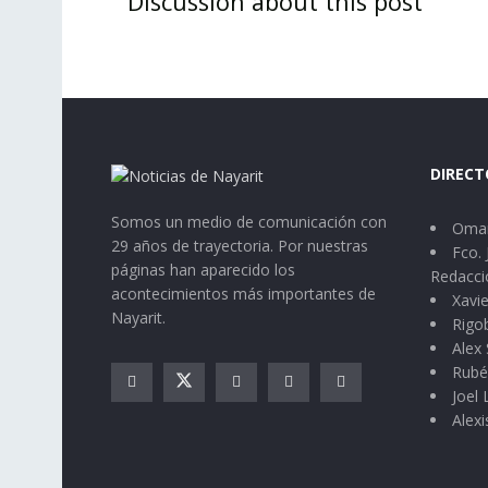
Discussion about this post
DIRECT
Somos un medio de comunicación con
Omar
29 años de trayectoria. Por nuestras
Fco. 
páginas han aparecido los
Redacci
acontecimientos más importantes de
Xavie
Nayarit.
Rigo
Alex 
Rubé
Joel
Alexi