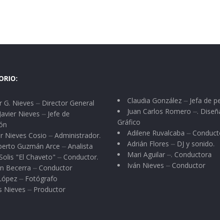
ORIO:
Claudia González ⏤ Jefa de p
 G. Nieves ⏤ Director General
Juan Carlos Romero ⏤. Diseñ
Javier Nieves ⏤ Jefe de
Gráfico
ón
Adilene Ruvalcaba ⏤ Conduct
r Nieves Cosio ⏤ Administrador.
Adrián Flores ⏤ DJ y sonido.
berto Guzmán Arce ⏤ Analista
Mari Aguilar ⏤. Conductora
Solis "El Chaveto" ⏤ Conductor.
Iván Nieves ⏤ Conductor
n Becerra ⏤ Conductor
 López ⏤ Fotógrafo
s Nieves ⏤ Productor