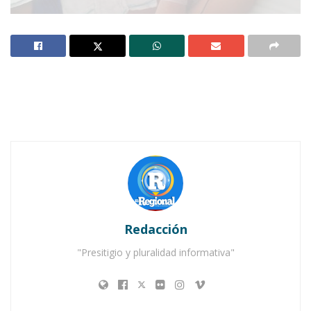
IXTLÁN DEL RÍO.-
Al parecer no habrá más
remedio. El pequeño Bryant parece ser que
perderá irremediablemente su pierna. Sus
padres están conscientes de ello, pero por eso
mismo se encuentra bastante afligidos
esperando un milagro.
Redacción
Notas Relacionadas
"Presitigio y pluralidad informativa"
Ahuacatlán celebrá el día de Reyes con rosca y
chocolate
Buena tarde taurina en Ahuacatlán