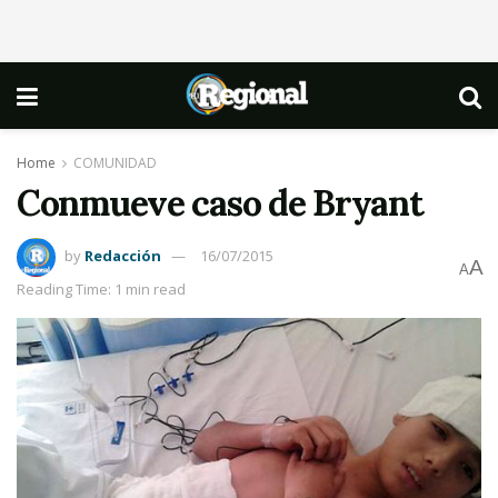
Home
COMUNIDAD
Conmueve caso de Bryant
by
Redacción
16/07/2015
A
A
Reading Time: 1 min read