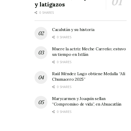
y latigazos
0 SHARES
Cacalután y su historia
0 SHARES
Muere la actriz Meche Carreño; estuvo
un tiempo en Ixtlán
0 SHARES
Raúl Méndez Lugo obtiene Medalla “Alí
Chumacero 2025”
0 SHARES
Marycarmen y Joaquín sellan
“Compromiso de vida”, en Ahuacatlán
0 SHARES