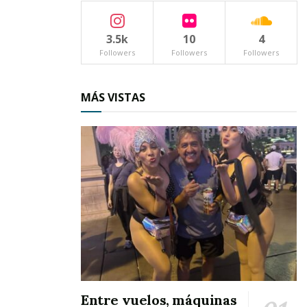
a Bryant y piensan seguir ayudándolo. Incluso
están pensando tocar más puertas para que se
3.5k
10
4
le arregle su casa.
Followers
Followers
Followers
MÁS VISTAS
Entre vuelos, máquinas