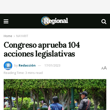
Home
NAYARIT
Congreso aprueba 104
acciones legislativas
by
Redacción
17/01/2023
A
A
Reading Time: 3 mins read