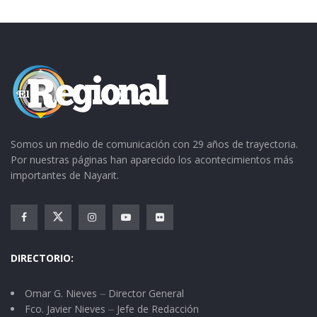
Los acuerdos, decretos, nuevos ordenamientos,
las Leyes de Ingresos de los municipios, el
presupuesto del Estado y las reformas a la
Constitución de México, se resumen en acciones
legislativas orientadas a mejorar la economía, la
administración pública y la protección de los
bienes.
Somos un medio de comunicación con 29 años de trayectoria.
Por nuestras páginas han aparecido los acontecimientos más
Tags:
Congreso Nayarit
importantes de Nayarit.
DIRECTORIO:
Omar G. Nieves ⏤ Director General
Fco. Javier Nieves ⏤ Jefe de Redacción