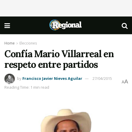
Home
Elecciones
Confía Mario Villarreal en
respeto entre partidos
by
Francisco Javier Nieves Aguilar
27/04/2015
A
A
Reading Time: 1 min read