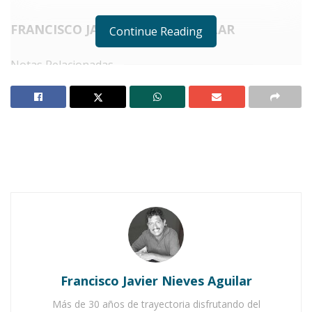
FRANCISCO JAVIER NIEVES AGUILAR
Continue Reading
Notas Relacionadas
Reconoce Carlos Carrillo profesión de los médicos
«P
ase usted. Bienvenidos». Es la
frase que escuchamos al llegar a
la
Clínica Morgan,
ubicada en
Olmecas 847,
en la
colonia Monraz
, de
Guadalajara, Jalisco.
Este centro, especializado en
cáncer,
se
distingue no solo por su enfoque médico, sino
Francisco Javier Nieves Aguilar
también por el ambiente de
paz indescriptible
Más de 30 años de trayectoria disfrutando del