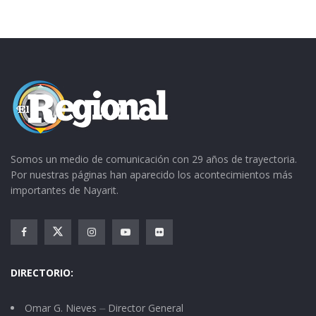
Somos un medio de comunicación con 29 años de trayectoria.
Por nuestras páginas han aparecido los acontecimientos más
importantes de Nayarit.
La familia Nieves Cosío y Nolasco Nieves, en
particular, extienden su reconocimiento a los
DIRECTORIO:
doctores Morgan
, quienes, más allá de su
Omar G. Nieves ⏤ Director General
habilidad médica, son galenos a toda m….