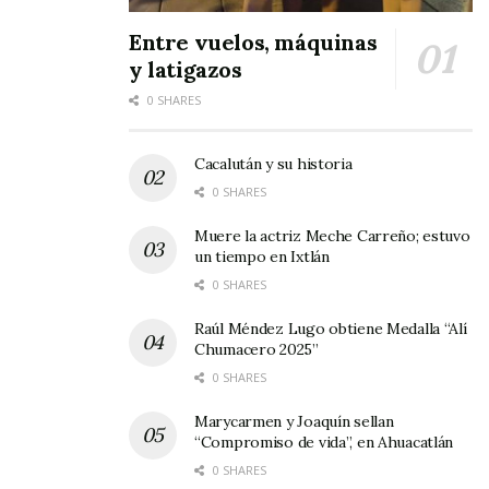
tratamiento, con inteligencia y empatía.
Entre vuelos, máquinas
y latigazos
Los comentarios anteriores surgen ahora 23 de
0 SHARES
octubre, fecha en que se celebra El Día del
Médico, el cual nos recuerda la importancia de
Cacalután y su historia
quienes, como los doctores
Morgan
, dedican su
0 SHARES
vida a
salvar la de otros
.
Muere la actriz Meche Carreño; estuvo
un tiempo en Ixtlán
Es pues, un pequeño homenaje a esos
0 SHARES
profesionales que, con
dedicación y
humanismo
, marcan una diferencia en la vida
Raúl Méndez Lugo obtiene Medalla “Alí
Chumacero 2025”
de sus pacientes.
0 SHARES
Marycarmen y Joaquín sellan
“Compromiso de vida”, en Ahuacatlán
0 SHARES