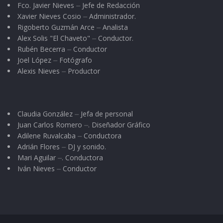
Fco. Javier Nieves ⏤ Jefe de Redacción
Xavier Nieves Cosio ⏤ Administrador.
Pero no solo ellos merecen el reconocimiento.
Rigoberto Guzmán Arce ⏤ Analista
Felicidades
a todos esos médicos que, con su
Alex Solis "El Chaveto" ⏤ Conductor.
compromiso
diario, brindan
atención integral
Rubén Becerra ⏤ Conductor
Joel López ⏤ Fotógrafo
y un trato lleno de
Alexis Nieves ⏤ Productor
a cada paciente. Gracias por continuar
preparándose y por aplicar sus conocimientos
Claudia González ⏤ Jefa de personal
al servicio de la humanidad.
Juan Carlos Romero ⏤. Diseñador Gráfico
Adilene Ruvalcaba ⏤ Conductora
Tags:
Dia del médico
Adrián Flores ⏤ DJ y sonido.
Mari Aguilar ⏤. Conductora
Iván Nieves ⏤ Conductor