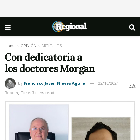
Home
OPINIÓN
ARTÍCULOS
Con dedicatoria a
los doctores Morgan
by
Francisco Javier Nieves Aguilar
22/10/2024
A
A
Reading Time: 3 mins read