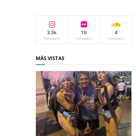
cirujano.
Juntos forman un equipo dedicado a tomar
decisiones cruciales para la
supervivencia
de
3.5k
10
4
sus pacientes, siempre buscando la mejor
Followers
Followers
Followers
estrategia para enfrentar una de las
enfermedades más difíciles de la humanidad.
MÁS VISTAS
En esta clínica, administrada por el grupo
«Mosi», cada médico entiende su rol y lo ejerce
con pasión.
Desde la
extensa trayectoria
de Gilberto hasta
la
energía y compromiso
de Edward, los
pacientes sienten que están en manos de
verdaderos profesionales que no solo buscan
curar, sino acompañar en cada paso del