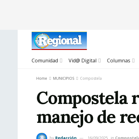
Comunidad
Vid@ Digital
Columnas
Home
MUNICIPIOS
Compostela
Compostela re
manejo de re
by
Redacción
16/09/2025
in
Compostel