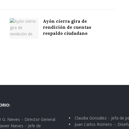
Ayón cierra gira de
rendición de cuentas
respaldo ciudadano
ORIO:
Claudia González ⏤ Jefa de p
 G. Nieves ⏤ Director General
Juan Carlos Romero ⏤. Diseñ
Javier Nieves ⏤ Jefe de