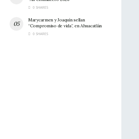
0 SHARES
Marycarmen y Joaquín sellan
“Compromiso de vida”, en Ahuacatlán
0 SHARES