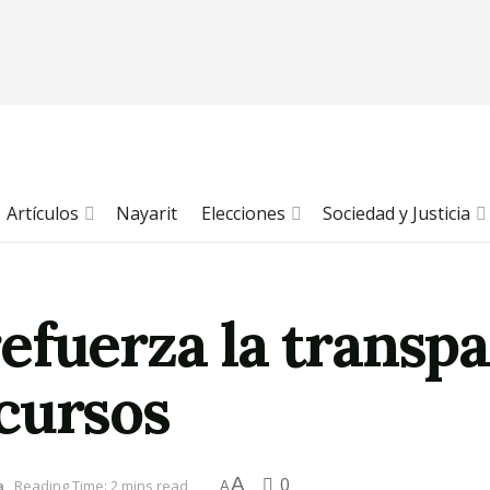
Artículos
Nayarit
Elecciones
Sociedad y Justicia
fuerza la transpa
cursos
A
0
a
Reading Time: 2 mins read
A