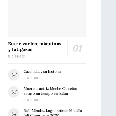
Entre vuelos, máquinas
y latigazos
0 SHARES
Cacalután y su historia
0 SHARES
Muere la actriz Meche Carreño;
estuvo un tiempo en Ixtlán
0 SHARES
Raúl Méndez Lugo obtiene Medalla
“Alí Chumacero 2025”