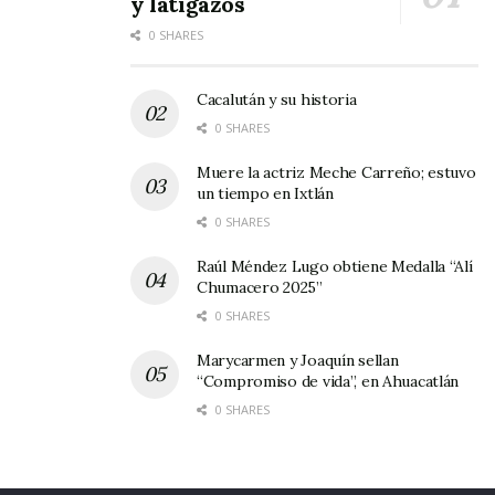
y latigazos
0 SHARES
Cacalután y su historia
0 SHARES
Muere la actriz Meche Carreño; estuvo
un tiempo en Ixtlán
0 SHARES
Raúl Méndez Lugo obtiene Medalla “Alí
Chumacero 2025”
0 SHARES
Marycarmen y Joaquín sellan
“Compromiso de vida”, en Ahuacatlán
0 SHARES