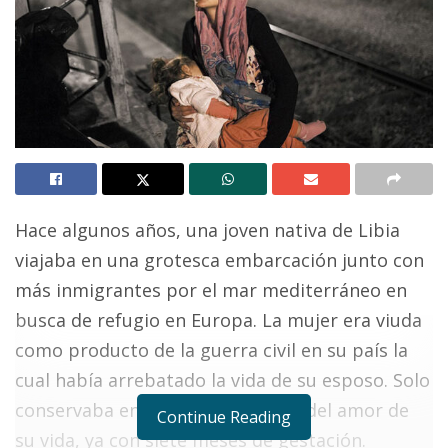
Hace algunos años, una joven nativa de Libia
viajaba en una grotesca embarcación junto con
más inmigrantes por el mar mediterráneo en
busca de refugio en Europa. La mujer era viuda
como producto de la guerra civil en su país la
cual había arrebatado la vida de su esposo. Solo
conservaba en su vientre el fruto del amor de
Continue Reading
su vida, ya con siete meses de gestación.