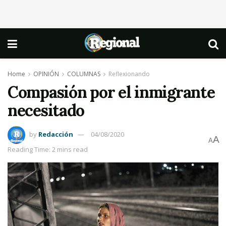
Home
OPINIÓN
COLUMNAS
Reflexionando
Compasión por el inmigrante
necesitado
by
Redacción
04/08/2020
A
A
Reading Time: 2 mins read