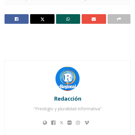
A pesar de su avanzado estado de embarazo y la
peligrosa travesía en la pequeña embarcación
sobrecargada y pasados varios días en el mar
mediterráneo, logró llegar a costas italianas. Al
ser auxiliados por la guardia costera, la mujer
se encontraba muy deteriorada de salud.
Inmediatamente fue llevada a un hospital,
donde se hizo todo lo posible para salvar su
vida. Pero a pesar de todo, falleció; solo el niño
que llevaba en su vientre pudo salvarse.
Redacción
Notas Relacionadas
"Presitigio y pluralidad informativa"
…Y solo por una “checadita”
No sé por qué