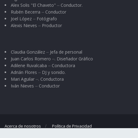
Alex Solis "El Chaveto" ⏤ Conductor.
Rubén Becerra ⏤ Conductor
Joel López ⏤ Fotógrafo
Alexis Nieves ⏤ Productor
Claudia González ⏤ Jefa de personal
Juan Carlos Romero ⏤. Diseñador Gráfico
Adilene Ruvalcaba ⏤ Conductora
Adrián Flores ⏤ DJ y sonido.
Mari Aguilar ⏤. Conductora
Iván Nieves ⏤ Conductor
Acerca de nosotros
Política de Privacidad
© 2023
El Regional
- Portal de noticias propiedad de
Omar G. Nieves
.