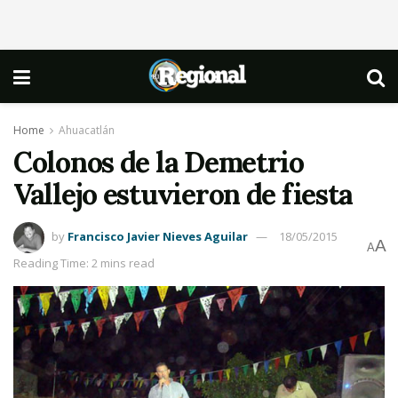
Home
Ahuacatlán
Colonos de la Demetrio
Vallejo estuvieron de fiesta
by
Francisco Javier Nieves Aguilar
18/05/2015
A
A
Reading Time: 2 mins read