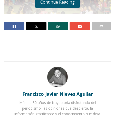
Continue Reading
Notas Relacionadas
Ahuacatlán celebrá el día de Reyes con rosca y
chocolate
Buena tarde taurina en Ahuacatlán
Francisco Javier Nieves Aguilar
Más de 30 años de trayectoria disfrutando del
periodismo; las opiniones que despierta, la
información gratificante y el conocimiento que deja.