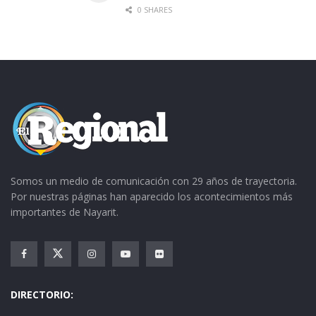
0 SHARES
pirotécnicos.
El festejo a San Isidro Labrador en la colonia
Demetrio Vallejo, cabe señalar fue instituido
hace alrededor de 10 años y desde entonces ha
ido en asenso, tal y como lo demuestra la cada
vez más nutrida afluencia a la capilla.
Somos un medio de comunicación con 29 años de trayectoria.
Por nuestras páginas han aparecido los acontecimientos más
importantes de Nayarit.
DIRECTORIO: