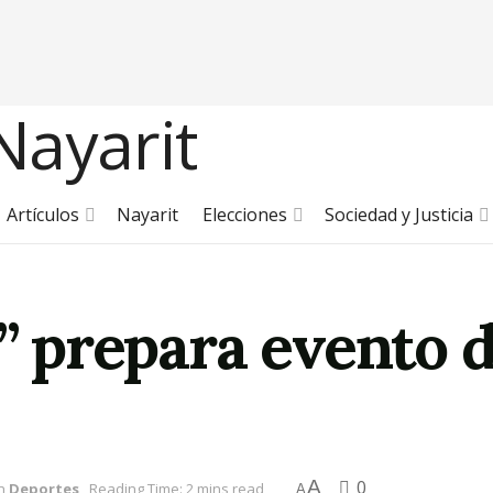
Artículos
Nayarit
Elecciones
Sociedad y Justicia
s” prepara evento 
A
0
n
Deportes
Reading Time: 2 mins read
A