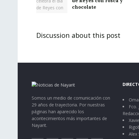
de Reyes con rosca y
chocolate
Discussion about this post
DIRECT
Somos un medio de comunicación con
Omar
29 años de trayectoria. Por nuestras
Fco. 
páginas han aparecido los
Redacci
acontecimientos más importantes de
Xavie
Nayarit.
Rigo
Alex 