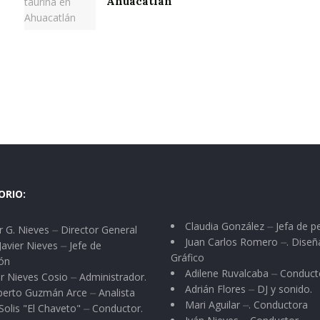
Ahuacatlán
ORIO:
Claudia González ⏤ Jefa de p
 G. Nieves ⏤ Director General
Juan Carlos Romero ⏤. Diseñ
Javier Nieves ⏤ Jefe de
Gráfico
ón
Adilene Ruvalcaba ⏤ Conduct
r Nieves Cosio ⏤ Administrador.
Adrián Flores ⏤ DJ y sonido.
berto Guzmán Arce ⏤ Analista
Mari Aguilar ⏤. Conductora
Solis "El Chaveto" ⏤ Conductor.