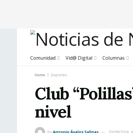
Comunidad
Vid@ Digital
Columnas
Home
Deportes
Club “Polilla
nivel
by
Antonio Ávalos Salinas
03/09/2014
i