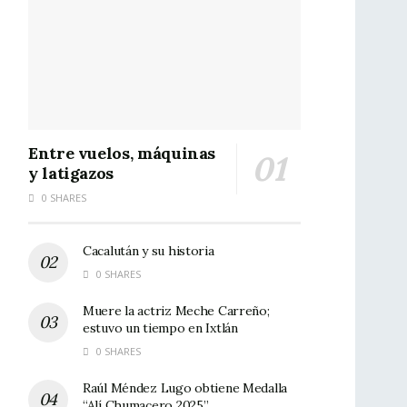
Entre vuelos, máquinas
y latigazos
0 SHARES
Cacalután y su historia
0 SHARES
Muere la actriz Meche Carreño;
estuvo un tiempo en Ixtlán
0 SHARES
Raúl Méndez Lugo obtiene Medalla
“Alí Chumacero 2025”