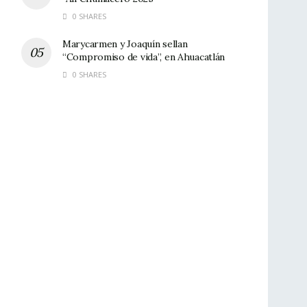
0 SHARES
Marycarmen y Joaquín sellan
“Compromiso de vida”, en Ahuacatlán
0 SHARES