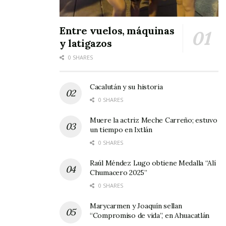
Entre vuelos, máquinas
y latigazos
0 SHARES
Cacalután y su historia
0 SHARES
Muere la actriz Meche Carreño; estuvo
un tiempo en Ixtlán
0 SHARES
Raúl Méndez Lugo obtiene Medalla “Alí
Chumacero 2025”
0 SHARES
Marycarmen y Joaquín sellan
“Compromiso de vida”, en Ahuacatlán