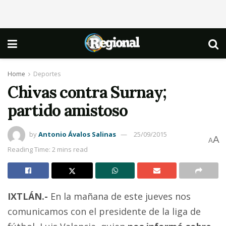
Home
Deportes
Chivas contra Surnay;
partido amistoso
by
Antonio Ávalos Salinas
25/09/2015
A
A
Reading Time: 2 mins read
IXTLÁN.-
En la mañana de este jueves nos
comunicamos con el presidente de la liga de