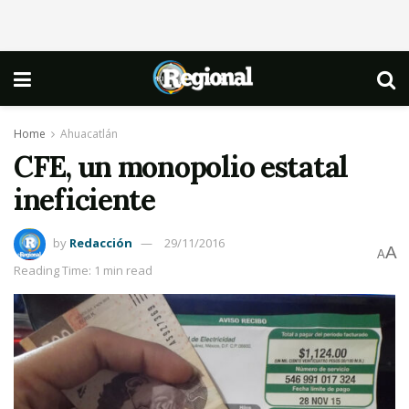
Home
Ahuacatlán
CFE, un monopolio estatal
ineficiente
by
Redacción
29/11/2016
A
A
Reading Time: 1 min read