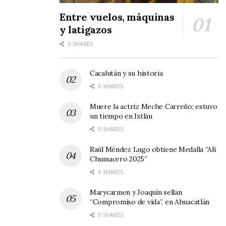
Entre vuelos, máquinas
y latigazos
0 SHARES
Cacalután y su historia
0 SHARES
Muere la actriz Meche Carreño; estuvo
un tiempo en Ixtlán
0 SHARES
Raúl Méndez Lugo obtiene Medalla “Alí
Chumacero 2025”
0 SHARES
Marycarmen y Joaquín sellan
“Compromiso de vida”, en Ahuacatlán
0 SHARES