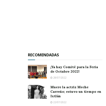
Asimismo, el personal que labora
hereda los
puestos
como si fueran propiedad personal, y
no patrimonio de todos.
Tags:
CFE
RECOMENDADAS
¡Ya hay Comité para la Feria
de Octubre 2022!
28/07/2022
Muere la actriz Meche
Carreño; estuvo un tiempo en
Ixtlán
22/07/2022