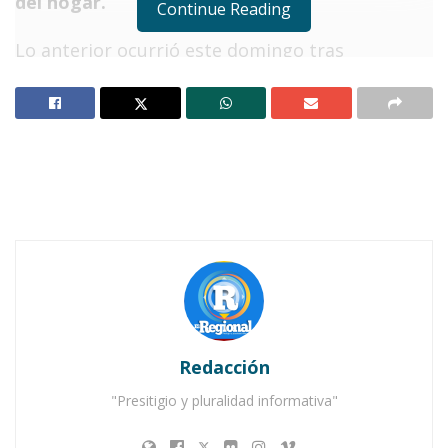
del hogar.
Continue Reading
Lo anterior ocurrió este domingo tras
presentarse una
falla eléctrica
a eso de las 7:00
de la noche y que reportaron los vecinos en el
barrio La Presa ante la
Comisión Federal de
Electricidad
, que, dicho sea de paso,
incrementó las tarifas de luz
recientemente y
está estrenando
nuevo gerente regional en la
zona sur.
Notas Relacionadas
Corta CFE luz en bomba, y deja sin agua a
Redacción
Ahuacatlán
"Presitigio y pluralidad informativa"
Apagón, y suspensión de telefonía e internet en
municipios del sur