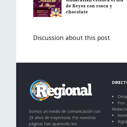
de Reyes con rosca y
chocolate
Discussion about this post
DIRECT
Omar
Fco. 
Redacci
Somos un medio de comunicación con
Xavie
29 años de trayectoria. Por nuestras
Rigo
páginas han aparecido los