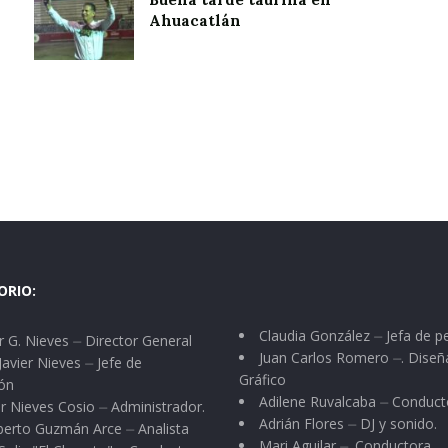
Ahuacatlán
ORIO:
Claudia González ⏤ Jefa de p
 G. Nieves ⏤ Director General
Juan Carlos Romero ⏤. Diseñ
Javier Nieves ⏤ Jefe de
Gráfico
ón
Adilene Ruvalcaba ⏤ Conduct
r Nieves Cosio ⏤ Administrador.
Adrián Flores ⏤ DJ y sonido.
berto Guzmán Arce ⏤ Analista
Mari Aguilar ⏤. Conductora