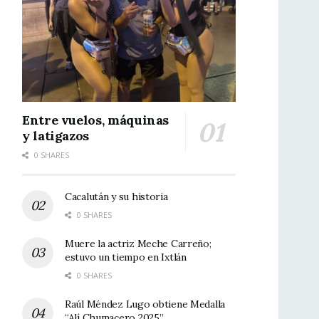
Entre vuelos, máquinas
y latigazos
0 SHARES
Cacalután y su historia
0 SHARES
Muere la actriz Meche Carreño;
estuvo un tiempo en Ixtlán
0 SHARES
Raúl Méndez Lugo obtiene Medalla
“Alí Chumacero 2025”