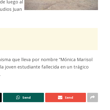
sde luego al
udios Juan
 misma que lleva por nombre “Mónica Marisol
la joven estudiante fallecida en un trágico
.
Send
Send