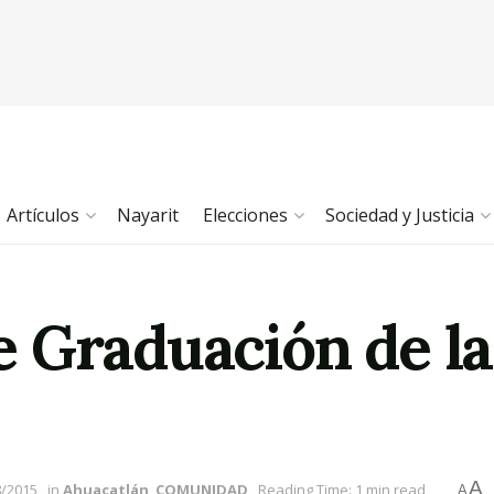
Artículos
Nayarit
Elecciones
Sociedad y Justicia
 Graduación de la
A
8/2015
in
Ahuacatlán
,
COMUNIDAD
Reading Time: 1 min read
A