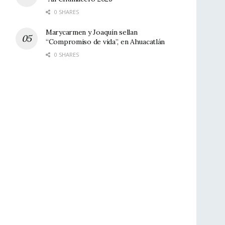
0 SHARES
Marycarmen y Joaquín sellan
“Compromiso de vida”, en Ahuacatlán
0 SHARES