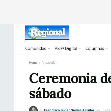
Comunidad
Vid@ Digital
Columnas
Home
Ahuacatlán
Ceremonia de
sábado
by
Francisco Javier Nieves Aguilar
12/0