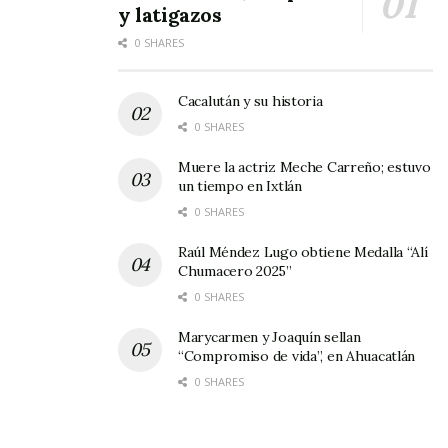
CLICK EN LAS IMÁGENES PARA AMPLIARLAS:
y latigazos
0 SHARES
Cacalután y su historia
0 SHARES
Muere la actriz Meche Carreño; estuvo
un tiempo en Ixtlán
0 SHARES
Raúl Méndez Lugo obtiene Medalla “Alí
Chumacero 2025”
0 SHARES
Marycarmen y Joaquín sellan
“Compromiso de vida”, en Ahuacatlán
0 SHARES