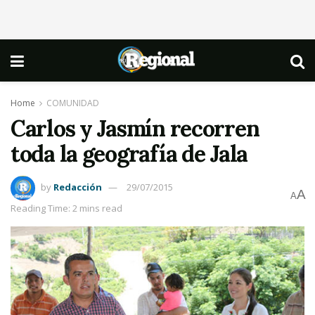
Home
COMUNIDAD
Carlos y Jasmín recorren
toda la geografía de Jala
by
Redacción
29/07/2015
A
A
Reading Time: 2 mins read