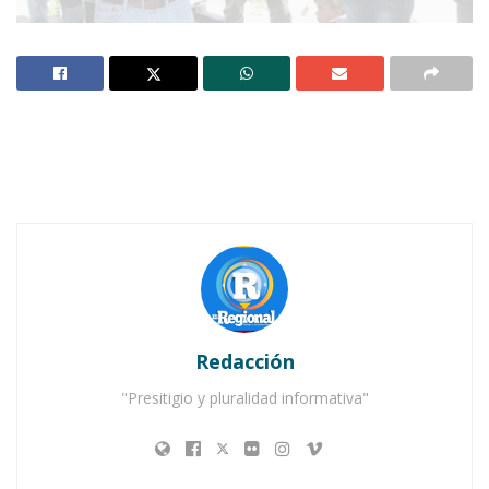
El diputado local y la diputada federal electa
escuchan demandas y gestionan proyectos
ante las dependencias del estado y la
federación.
Notas Relacionadas
Ahuacatlán celebrá el día de Reyes con rosca y
chocolate
Redacción
Buena tarde taurina en Ahuacatlán
"Presitigio y pluralidad informativa"
JALA.-
Luego de que se inundara de
felicitaciones el muro de Facebook del diputado