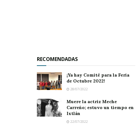
recabaron diversas demandas que le solicitaron
los lugareños a la diputada electa, y de las que
tomó nota el arquitecto Carlos Carrillo; quien
por cierto, se le ha visto ir y venir a Amatlán de
Cañas, Ahuacatlán, Jala e Ixtlán en una
motocicleta a fin de agilizar más su
RECOMENDADAS
¡Ya hay Comité para la Feria
de Octubre 2022!
28/07/2022
Muere la actriz Meche
Carreño; estuvo un tiempo en
Ixtlán
22/07/2022
desplazamiento.