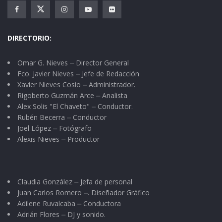
próximas generaciones”, puntualizo.
Dentro de la temática principal que se analizan
DIRECTORIO:
en esta 6ta. Asamblea Plenaria destacan los
temas de Seguridad y Justicia, apegados al
Omar G. Nieves ⏤ Director General
nuevo Sistema de Justicia Penal, el Desarrollo
Fco. Javier Nieves ⏤ Jefe de Redacción
Social y Económico enfocado a la Reforma para
Xavier Nieves Cosio ⏤ Administrador.
Rigoberto Guzmán Arce ⏤ Analista
el Campo y a la movilidad que necesita México, y
Alex Solis "El Chaveto" ⏤ Conductor.
para concluir este evento los temas de
Rubén Becerra ⏤ Conductor
Joel López ⏤ Fotógrafo
Parlamento Abierto y Transparencia; este
Alexis Nieves ⏤ Productor
último enfocado en la discusión nacional del
Plan Anticorrupción.
Claudia González ⏤ Jefa de personal
Juan Carlos Romero ⏤. Diseñador Gráfico
Adilene Ruvalcaba ⏤ Conductora
Adrián Flores ⏤ DJ y sonido.