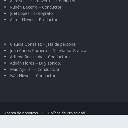
Alex Solis "El Chaveto" ⏤ Conductor.
Rubén Becerra ⏤ Conductor
Joel López ⏤ Fotógrafo
Alexis Nieves ⏤ Productor
Claudia González ⏤ Jefa de personal
Juan Carlos Romero ⏤. Diseñador Gráfico
Adilene Ruvalcaba ⏤ Conductora
Adrián Flores ⏤ DJ y sonido.
Mari Aguilar ⏤. Conductora
Iván Nieves ⏤ Conductor
Acerca de nosotros
Política de Privacidad
© 2023
El Regional
- Portal de noticias propiedad de
Omar G. Nieves
.