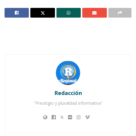
JALA.-
Al protestar la presidencia del Patronato
de la Casa de la Cultura de Jala, el licenciado
Carlos Carrillo Santana manifestó que su
principal objetivo será reforzar y fomentar la
conservación, difusión y promoción del
desarrollo del patrimonio cultural y el rescate
de la identidad que como Pueblo Mágico tiene
Jala.
Notas Relacionadas
Redacción
Ahuacatlán celebrá el día de Reyes con rosca y
"Presitigio y pluralidad informativa"
chocolate
Buena tarde taurina en Ahuacatlán
Agradeció a su familia por acompañarlo en el