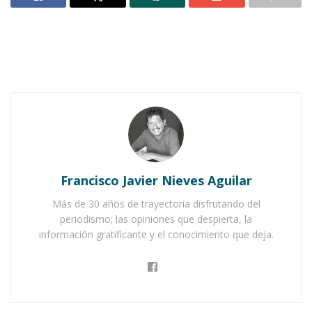
Notas Relacionadas
Ahuacatlán celebrá el día de Reyes con rosca y
chocolate
Buena tarde taurina en Ahuacatlán
En su mensaje, Carlos Carrillo dijo que una de
las funciones de los diputados es estar cerca de
su gente y de su pueblo, y que es necesario que
Francisco Javier Nieves Aguilar
los legisladores estén atentos a sus
Más de 30 años de trayectoria disfrutando del
representados.
periodismo; las opiniones que despierta, la
información gratificante y el conocimiento que deja.
El acceso a los servicios médicos y de medicinas
de sus pobladores, ha sido muy difícil debido a
su ubicación; por eso el diputado de inmediato
tomó nota y apoyó a los solicitantes para su