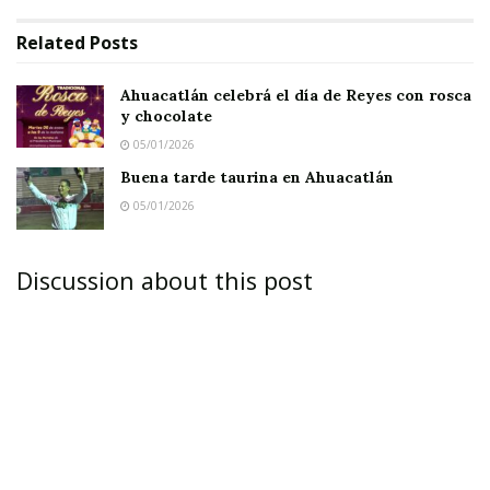
traslado a Tepic para su atención médica y que
Related
Posts
así puedan realizarse sus estudios médicos y
dotarlos de medicina de manera gratuita.
Ahuacatlán celebrá el día de Reyes con rosca
y chocolate
05/01/2026
Buena tarde taurina en Ahuacatlán
05/01/2026
Ante la falta de oportunidades de empleo y la
escasez de recursos para la adquisición de
Discussion about this post
productos de la canasta básica, una de las
alternativas de esta región es el cultivo del maíz
de autoconsumo y el impulso de huertos
familiares de traspatio, por lo que el diputados
Carrillo apoyará en el impulso de proyectos
productivos a través de las dependencias del