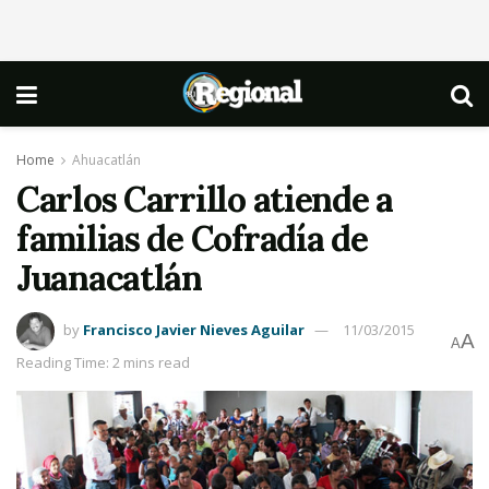
Home
Ahuacatlán
Carlos Carrillo atiende a
familias de Cofradía de
Juanacatlán
by
Francisco Javier Nieves Aguilar
11/03/2015
A
A
Reading Time: 2 mins read