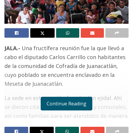
JALA.-
Una fructífera reunión fue la que llevó a
cabo el diputado Carlos Carrillo con habitantes
de la comunidad de Cofradía de Juanacatlán,
cuyo poblado se encuentra enclavado en la
Meseta de Juanacatlán.
La sede en esta ocasión fue el salón ejidal. Ahí
Continue Reading
se dieron cita autoridades ejidales y comunales,
así como familias para ser atendidos de manera
personal con el legislador priista de esta región.