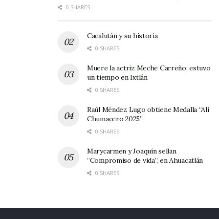
0 SHARES
Cacalután y su historia
0 SHARES
Muere la actriz Meche Carreño; estuvo
un tiempo en Ixtlán
0 SHARES
Raúl Méndez Lugo obtiene Medalla “Alí
Chumacero 2025”
0 SHARES
Marycarmen y Joaquín sellan
“Compromiso de vida”, en Ahuacatlán
0 SHARES