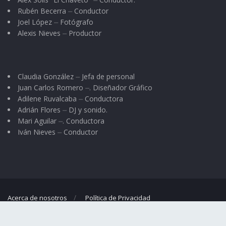
Rubén Becerra ⏤ Conductor
Joel López ⏤ Fotógrafo
Alexis Nieves ⏤ Productor
Claudia González ⏤ Jefa de personal
Juan Carlos Romero ⏤. Diseñador Gráfico
Adilene Ruvalcaba ⏤ Conductora
Adrián Flores ⏤ DJ y sonido.
Mari Aguilar ⏤. Conductora
Iván Nieves ⏤ Conductor
Acerca de nosotros
Política de Privacidad
© 2023
El Regional
- Portal de noticias propiedad de
Omar G. Nieves
.