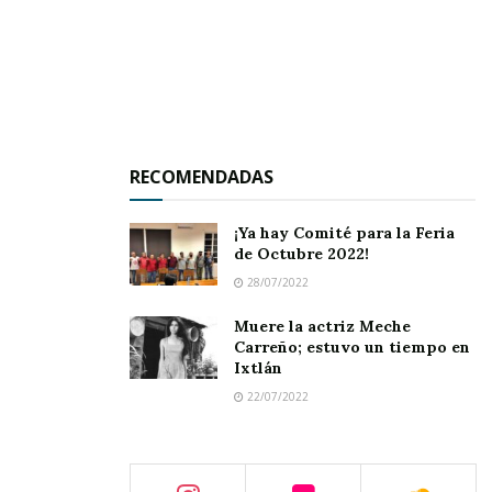
gobierno federal y estatal.
Los habitantes de esta región agradecieron al
diputado Carlos Carrillo su visita a esta
comunidad y lo conminaron a que no dejara de
llevar respuestas palpables a las zonas
RECOMENDADAS
marginadas de este municipio.
¡Ya hay Comité para la Feria
de Octubre 2022!
28/07/2022
Muere la actriz Meche
Carreño; estuvo un tiempo en
Ixtlán
22/07/2022