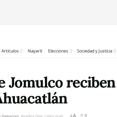
Artículos
Nayarit
Elecciones
Sociedad y Justicia
e Jomulco reciben
Ahuacatlán
A
0
n
Deportes
Reading Time: 2 mins read
A