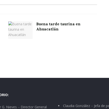
Buena tarde taurina en
Ahuacatlán
ORIO:
Claudia González ⏤ Jefa de p
 G. Nieves ⏤ Director General