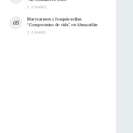
0 SHARES
Marycarmen y Joaquín sellan
“Compromiso de vida”, en Ahuacatlán
0 SHARES